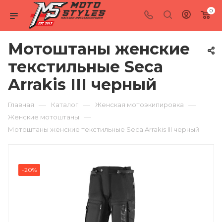
0
Мотоштаны женские
текстильные Seca
Arrakis III черный
—
—
—
Главная
Каталог
Женская мотоэкипировка
—
Женские мотоштаны
Мотоштаны женские текстильные Seca Arrakis III черный
-20%