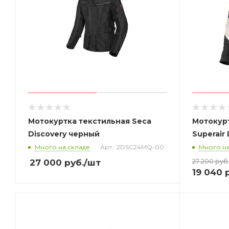
Мотокуртка текстильная Seca
Мотокурт
Discovery черный
Superair
Много на складе
Арт.: 2DSC24MQ-00
Много на
27 200
руб
27 000
руб.
/шт
19 040
р