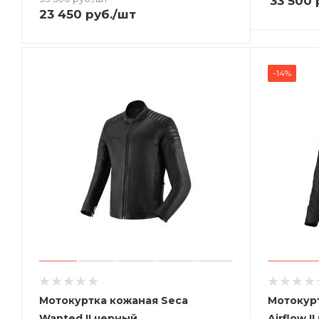
33 500
23 450
руб.
/шт
-14%
Мотокуртка кожаная Seca
Мотокурт
Wanted II черный
Airflow I