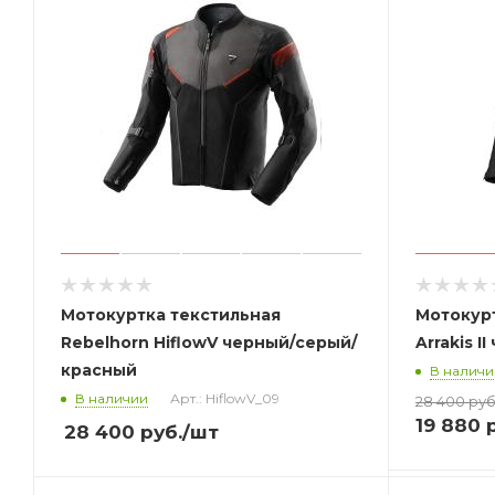
Мотокуртка текстильная
Мотокурт
Rebelhorn HiflowV черный/серый/
Arrakis I
красный
В наличи
В наличии
Арт.: HiflowV_09
28 400
руб
19 880
р
28 400
руб.
/шт