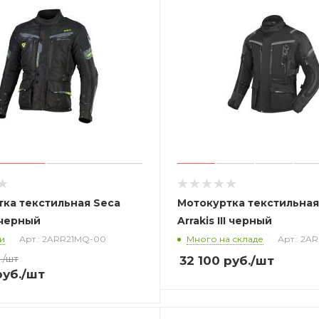
ка текстильная Seca
Мотокуртка текстильная
I черный
Arrakis III черный
и
Арт.: 2ARR21MQ-00
Много на складе
Арт.: 2
.
/шт
32 100
руб.
/шт
уб.
/шт