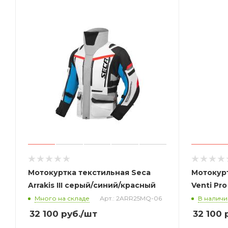
Мотокуртка текстильная Seca
Мотокурт
Arrakis III серый/синий/красный
Venti Pr
Много на складе
Арт.: 2ARR25MQ-06
В наличи
32 100
руб.
/шт
32 100
р