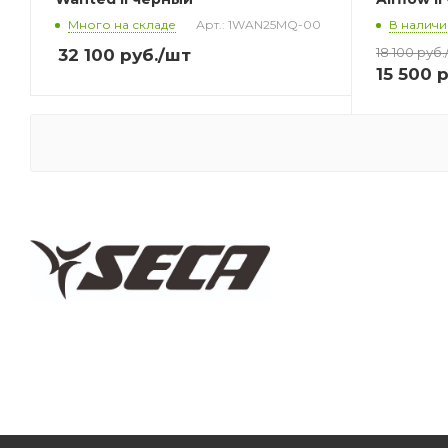
Много на складе
Арт.: 1WAN25MQ-00
В наличи
18 100
руб.
32 100
руб.
/шт
15 500
р