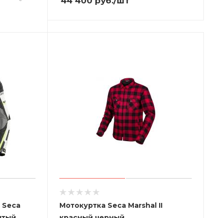
44 400
руб.
/шт
 Seca
Мотокуртка Seca Marshal II
лтый
красный черный