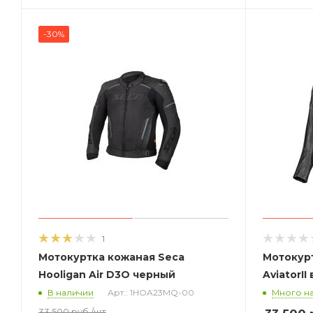
-30%
1
Мотокуртка кожаная Seca
Мотокур
Hooligan Air D3O черный
AviatorI
В наличии
Арт.: 1HOA23MQ-00
Много на
33 500
руб.
/шт