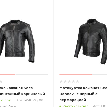
тка кожаная Seca
Мотокуртка кожаная Se
I винтажный коричневый
Bonneville черный с
перфорацией
 складе
Арт.: 1AVI19MQ-00
Много на складе
Арт.: 1