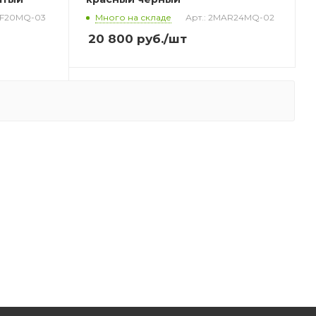
RF20MQ-03
Много на складе
Арт.: 2MAR24MQ-02
20 800
руб.
/шт