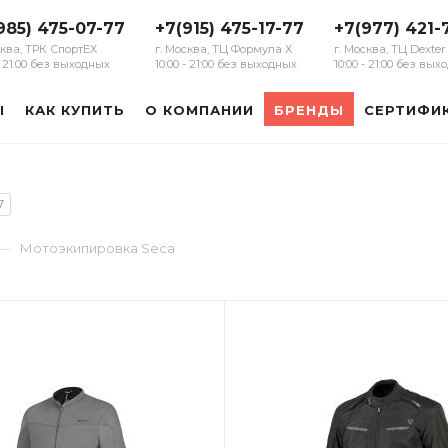
985) 475-07-77
+7(915) 475-17-77
+7(977) 421-
сква, ТРК СпортЕХ
г. Москва, ТЦ Формула Х
г. Москва, ТЦ Dexter
 - 21:00 без выходных
10:00 - 21:00 без выходных
10:00 - 21:00 без вы
Ы
КАК КУПИТЬ
О КОМПАНИИ
БРЕНДЫ
СЕРТИФИ
7
—
Мотоэкипировка Seca