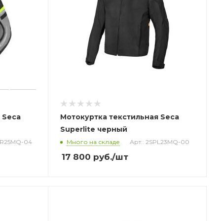
 Seca
Мотокуртка текстильная Seca
Superlite черный
RR25MQ-04
Много на складе
Арт.: 2SPL23MQ-00
17 800
руб.
/шт