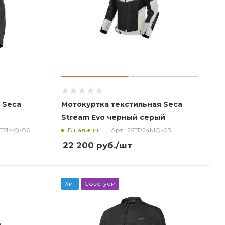
 Seca
Мотокуртка текстильная Seca
Stream Evo черный серый
AT21MQ-00
В наличии
Арт.: 2STR24MQ-03
22 200
руб.
/шт
Хит
Советуем