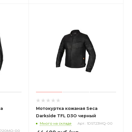
ca
Мотокуртка кожаная Seca
Darkside TFL D3O черный
Много на складе
Арт.: 1DST23MQ-00
BOP20MQ-00