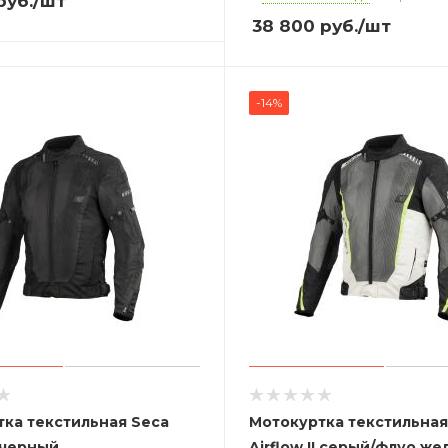
руб.
/шт
38 800
руб.
/шт
-14%
ка текстильная Seca
Мотокуртка текстильная
I черный
Airflow II серый/флуо же