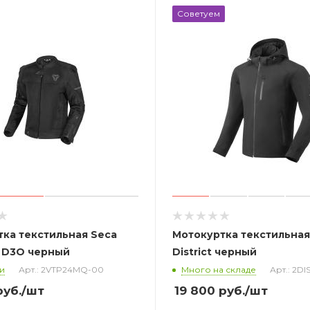
Советуем
ка текстильная Seca
Мотокуртка текстильная
o D3O черный
District черный
и
Арт.: 2VTP24MQ-00
Много на складе
Арт.: 2D
уб.
/шт
19 800
руб.
/шт