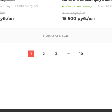
и
Арт.: 2ARF20MQ-00
Много на складе
Арт.: 2A
/шт
18 100
руб.
/шт
уб.
/шт
15 500
руб.
/шт
ПОКАЗАТЬ ЕЩЕ
1
2
3
10