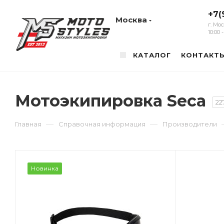
+7(
Москва
г. Мо
10:00
КАТАЛОГ
КОНТАКТ
Мотоэкипировка Seca
22
—
—
Главная
Справочная информация
Производители
Новинка