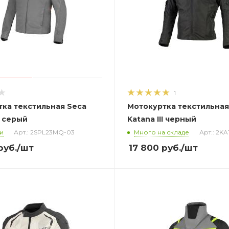
1
ка текстильная Seca
Мотокуртка текстильная
e серый
Katana III черный
и
Арт.: 2SPL23MQ-03
Много на складе
Арт.: 2K
руб.
/шт
17 800
руб.
/шт