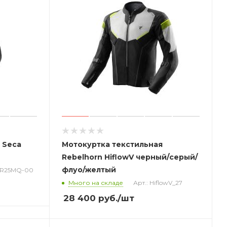
 Seca
Мотокуртка текстильная
Rebelhorn HiflowV черный/серый/
флуо/желтый
ARR25MQ-00
Много на складе
Арт.: HiflowV_27
28 400
руб.
/шт