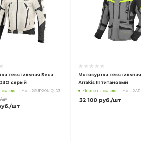
ка текстильная Seca
Мотокуртка текстильная
 D3O серый
Arrakis III титановый
 складе
Арт.: 2SUP20MQ-03
Много на складе
Арт.: 2A
.
/шт
32 100
руб.
/шт
уб.
/шт