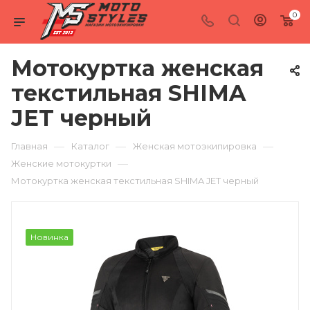
0
Мотокуртка женская
текстильная SHIMA
JET черный
—
—
—
Главная
Каталог
Женская мотоэкипировка
—
Женские мотокуртки
Мотокуртка женская текстильная SHIMA JET черный
Новинка