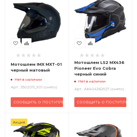
Мотошлем LS2 MX436
Мотошлем IMX MXT-01
Pioneer Evo Cobra
черный матовый
черный синий
Нет в наличии
Нет в наличии
Арт.: 3502011_901 (снято)
Арт.: AK404362927 (снято)
СООБЩИТЬ О ПОСТУПЛЕНИИ
СООБЩИТЬ О ПОСТУПЛЕНИИ
Акция