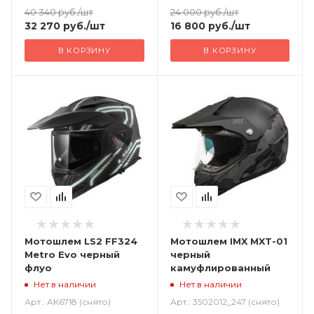
40 340
руб.
/шт
24 000
руб.
/шт
32 270
руб.
/шт
16 800
руб.
/шт
В КОРЗИНУ
В КОРЗИНУ
Мотошлем LS2 FF324
Мотошлем IMX MXT-01
Metro Evo черный
черный
флуо
камуфлированный
Нет в наличии
Нет в наличии
Арт.: AK6718 (снято)
Арт.: 3502012_247 (снято)