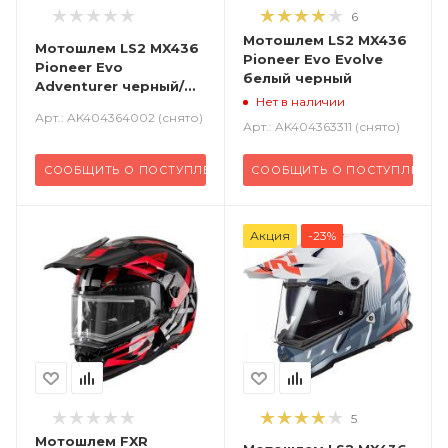
6
Мотошлем LS2 MX436
Мотошлем LS2 MX436
Pioneer Evo Evolve
Pioneer Evo
белый черный
Adventurer черный/
Нет в наличии
белый/красный
Арт.: AK404364002 (снято)
Арт.: AK404363311 (снято)
СООБЩИТЬ О ПОСТУПЛЕНИИ
СООБЩИТЬ О ПОСТУПЛЕНИИ
Акция
-23%
5
Мотошлем FXR