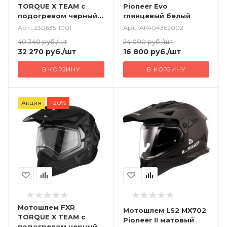
TORQUE X TEAM с
Pioneer Evo
подогревом черный
глянцевый белый
белый
Арт.: 230635-1001
Арт.: AK404362002
40 340
руб.
/шт
24 000
руб.
/шт
32 270
руб.
/шт
16 800
руб.
/шт
В КОРЗИНУ
В КОРЗИНУ
Акция
-20%
Мотошлем FXR
Мотошлем LS2 MX702
TORQUE X TEAM с
Pioneer II матовый
подогревом черный