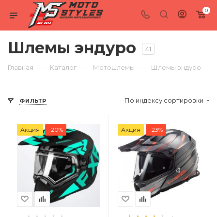
0
Шлемы эндуро
41
—
—
—
Главная
Каталог
Мотошлемы
Шлемы эндуро
По индексу сортировки
ФИЛЬТР
Акция
-20%
Акция
-23%