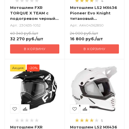
4
Мотошлем FXR
Мотошлем LS2 MX436
TORQUE X TEAM с
Pioneer Evo Knight
подогревом черный
титановый
ментоловый
оранжевый
Арт.: 230635-1052
Арт.: AK404362850
40 340
руб.
/шт
24 000
руб.
/шт
32 270
руб.
/шт
16 800
руб.
/шт
В КОРЗИНУ
В КОРЗИНУ
Акция
-20%
5
Мотошлем FXR
Мотошлем LS2 MX436