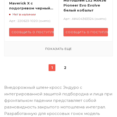
Мотошлем LS2 MX436
Maverick X с
Pioneer Evo Evolve
подогревом черный
белый кобальт
красный
Нет в наличии
Арт.: AK404363324 (снято)
Арт.: 220623-1020 (снято)
СООБЩИТЬ О ПОСТУПЛЕНИИ
СООБЩИТЬ О ПОСТУПЛЕНИИ
ПОКАЗАТЬ ЕЩЕ
1
2
Внедорожный шлем-кросс Эндуро с
интегрированной защитой подбородка и лица при
фронтальном падении представляет собой
разновидность закрытого мотошлема интеграл.
Разработанную для кроссовых гонок модель