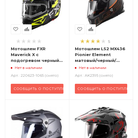
5
Мотошлем FXR
Мотошлем LS2 MX436
Maverick X с
Pionier Element
подогревом черный
матовый/черный/
HiVis
титановый
Нет в наличии
Нет в наличии
Арт.: 220623-1065 (снято)
Арт.: AK2395 (снято)
СООБЩИТЬ О ПОСТУПЛЕНИИ
СООБЩИТЬ О ПОСТУПЛЕНИИ