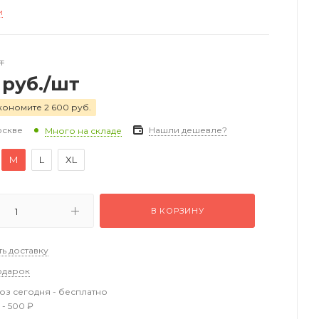
и
т
руб.
/шт
кономите 2 600 руб.
оскве
Нашли дешевле?
Много на складе
M
L
XL
В КОРЗИНУ
ть доставку
одарок
з сегодня - бесплатно
 - 500 ₽