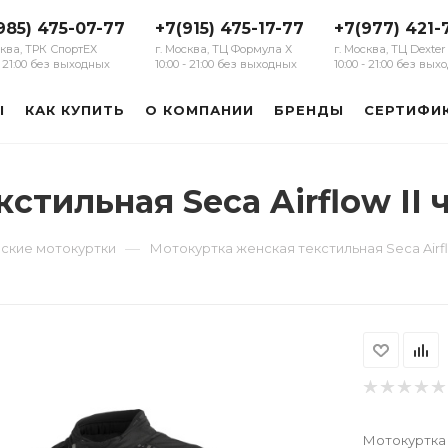
985) 475-07-77
+7(915) 475-17-77
+7(977) 421-
сква, ТРК СпортЕХ
г. Москва, ТЦ Формула Х
г. Москва, ТЦ Dexter
 - 21:00 без выходных
10:00 - 21:00 без выходных
10:00 - 21:00 без вы
Ы
КАК КУПИТЬ
О КОМПАНИИ
БРЕНДЫ
СЕРТИФИ
стильная Seca Airflow II
—
ские мотокуртки
Мотокуртка женская текстильная Seca Airfl
Мотокуртка 