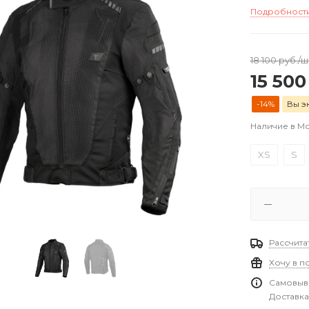
Подробност
18 100
руб.
/ш
15 500
-14%
Вы э
Наличие в М
XS
S
Рассчита
Хочу в п
Самовыво
Доставка