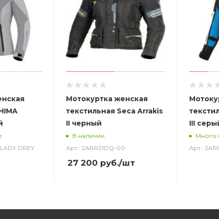
енская
Мотокуртка женская
Мотоку
HIMA
текстильная Seca Arrakis
текстил
й
II черный
III сер
е
В наличии
Много 
T LADY GREY
Арт.: 2ARR21DQ-00
Арт.: 2A
27 200
руб.
/шт