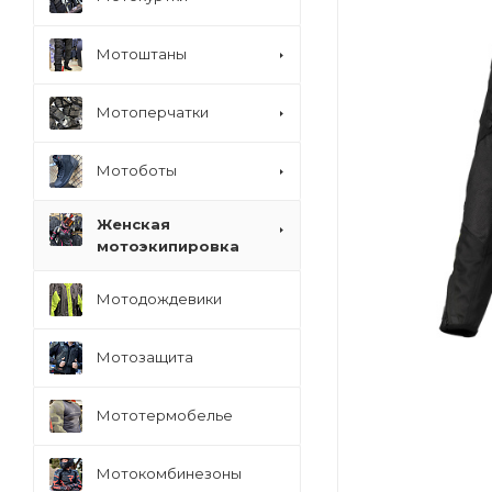
Мотоштаны
Мотоперчатки
Мотоботы
Женская
мотоэкипировка
Мотодождевики
Мотозащита
Мототермобелье
Мотокомбинезоны