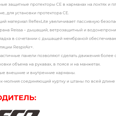
ые защитные протекторы CE в карманах на локтях и пл
не, для установки протектора CE.
й материал ReflexLite увеличивает пассивную безопа
ана Reissa – дышащий, ветрозащитный и водонепрон
ладка в сочетании с дышащей мембраной обеспечива
яции RespirAir+.
астичные панели позволяют сделать движения более
овки объема на рукавах, в поясе и на манжетах.
ые внешние и внутренние карманы.
к-молния соединяющий куртку и штаны по всей длине 
ДИТЕЛЬ: