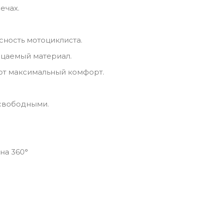
ечах.
сность мотоциклиста.
ицаемый материал.
ют максимальный комфорт.
 свободными.
на 360°