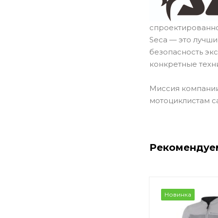
спроектированно
Seca — это лучш
безопасность эк
конкретные техн
Миссия компании
мотоциклистам с
Рекомендуе
Новинка