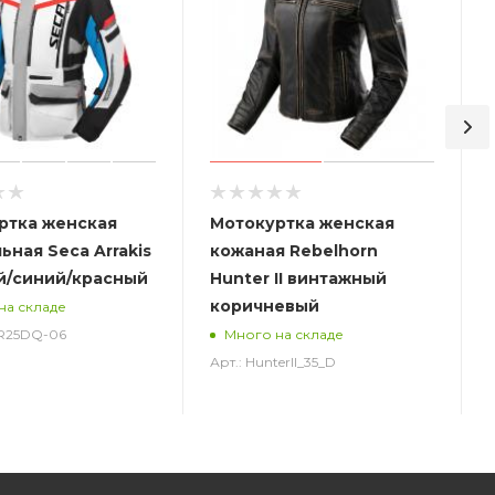
ртка женская
Мотокуртка женская
ьная Seca Arrakis
кожаная Rebelhorn
ый/синий/красный
Hunter II винтажный
коричневый
на складе
RR25DQ-06
Много на складе
Арт.: HunterII_35_D