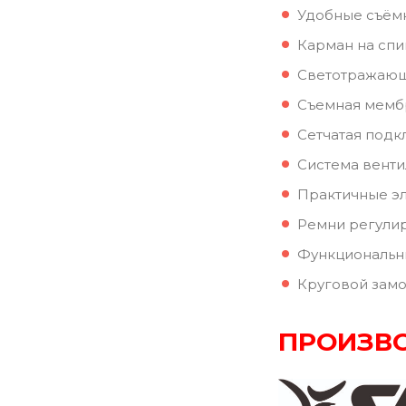
Удобные съёмн
Карман на спи
Светотражающи
Cъемная мембр
Сетчатая подк
Система вентил
Практичные эл
Ремни регулир
Функциональн
Круговой замо
ПРОИЗВО