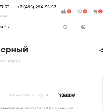
77-71
+7 (495) 294-55-57
0
0
0
ходных
КАТЫ
 черный
ow II черный
Артикул:
2ARF20DQ-00
женская текстильная Seca Airflow II черный