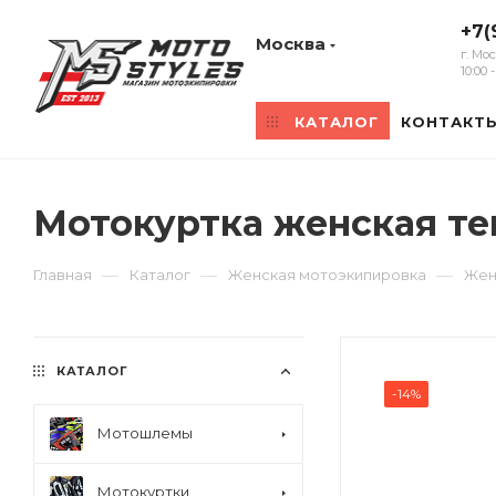
+7(
Москва
г. Мо
10:00
КАТАЛОГ
КОНТАКТ
Мотокуртка женская тек
—
—
—
Главная
Каталог
Женская мотоэкипировка
Жен
КАТАЛОГ
-14%
Мотошлемы
Мотокуртки