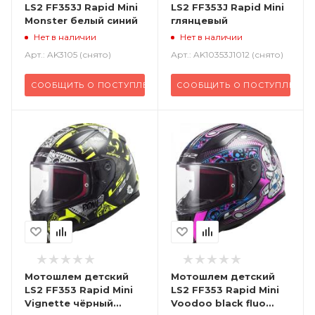
LS2 FF353J Rapid Mini
LS2 FF353J Rapid Mini
Monster белый синий
глянцевый
Нет в наличии
Нет в наличии
Арт.: AK3105 (снято)
Арт.: AK10353J1012 (снято)
СООБЩИТЬ О ПОСТУПЛЕНИИ
СООБЩИТЬ О ПОСТУПЛЕНИИ
Мотошлем детский
Мотошлем детский
LS2 FF353 Rapid Mini
LS2 FF353 Rapid Mini
Vignette чёрный
Voodoo black fluo