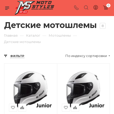
0
Детские мотошлемы
8
—
—
—
Главная
Каталог
Мотошлемы
Детские мотошлемы
По индексу сортировки
ФИЛЬТР