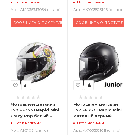
жёлтый
pink
Нет в наличии
Нет в наличии
Арт.: AK10353J3054 (снято)
Арт.: AK10353J3146 (снято)
СООБЩИТЬ О ПОСТУПЛЕНИИ
СООБЩИТЬ О ПОСТУПЛЕНИИ
Мотошлем детский
Мотошлем детский
LS2 FF353J Rapid Mini
LS2 FF353J Rapid Mini
Crazy Pop белый
матовый черный
розовый
Нет в наличии
Нет в наличии
Арт.: AK3106 (снято)
Арт.: AK10353J1011 (снято)