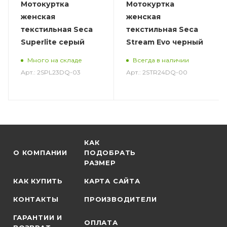
Мотокуртка
Мотокуртка
женская
женская
текстильная Seca
текстильная Seca
Superlite серый
Stream Evo черный
Много на складе
Всегда в наличии
Арт.: 2SPL23DQ-03
Арт.: 2STR24DQ-00
КАК
О КОМПАНИИ
ПОДОБРАТЬ
РАЗМЕР
КАК КУПИТЬ
КАРТА САЙТА
КОНТАКТЫ
ПРОИЗВОДИТЕЛИ
ГАРАНТИИ И
ОПЛАТА