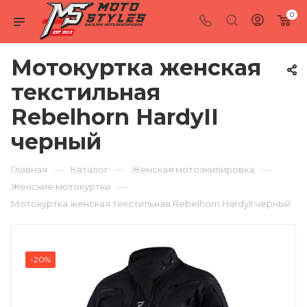
0
Мотокуртка женская
текстильная
Rebelhorn HardyII
черный
—
—
—
Главная
Каталог
Женская мотоэкипировка
—
Женские мотокуртки
Мотокуртка женская текстильная Rebelhorn HardyII черный
-20%