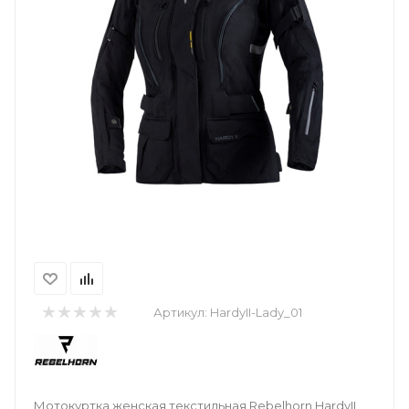
Артикул:
HardyII-Lady_01
Мотокуртка женская текстильная Rebelhorn HardyII