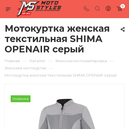
0
Мотокуртка женская
текстильная SHIMA
OPENAIR серый
—
—
—
Главная
Каталог
Женская мотоэкипировка
—
Женские мотокуртки
Мотокуртка женская текстильная SHIMA OPENAIR серый
Новинка