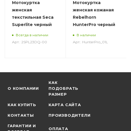
Мотокуртка
Мотокуртка
женская
женская кожаная
текстильная Seca
Rebelhorn
Superlite черный
HunterPro черный
Всегда в наличии
В наличии
Арт.: 2SPL23DQ-00
Арт.: HunterPro_01L
КАК
О КОМПАНИИ
ПОДОБРАТЬ
РАЗМЕР
КАК КУПИТЬ
КАРТА САЙТА
КОНТАКТЫ
ПРОИЗВОДИТЕЛИ
ГАРАНТИИ И
ОПЛАТА