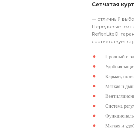
Сетчатая кур
— отличный выбо
Передовые технол
ReflexLite®, гар
соответствует ст
Прочный и эл
Удобная защи
Карман, позв
Мягкая и дыш
Вентиляционн
Система регу
Функциональ
Мягкая и удоб