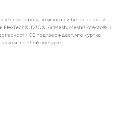
четание стиля, комфорта и безопасности.
 FlexTech®, D3O®, AirMesh, MeshProtecto® и
зопасности CE подтверждает, что куртка
тником в любой поездке.