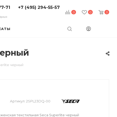
77-71
+7 (495) 294-55-57
0
0
0
ходных
КАТЫ
черный
erlite черный
Артикул:
2SPL23DQ-00
женская текстильная Seca Superlite черный