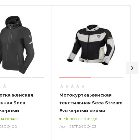
ртка женская
Мотокуртка женская
льная Seca
текстильная Seca Stream
t черный
Evo черный серый
на складе
Много на складе
S25DQ-00
Арт.: 2STR24DQ-03