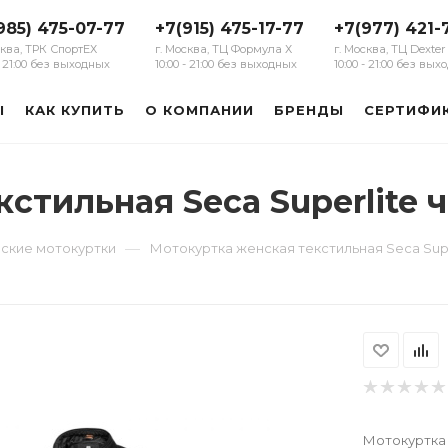
985) 475-07-77
+7(915) 475-17-77
+7(977) 421-
сква, ТРК СпортЕХ
г. Москва, ТЦ Формула Х
г. Москва, ТЦ Dexter
 - 21:00 без выходных
10:00 - 21:00 без выходных
10:00 - 21:00 без вы
Ы
КАК КУПИТЬ
О КОМПАНИИ
БРЕНДЫ
СЕРТИФИ
стильная Seca Superlite 
—
ские мотокуртки
Мотокуртка женская текстильная Seca Sup
Мотокуртка 