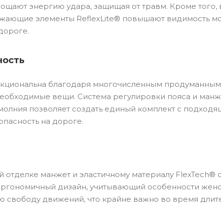
ощают энергию удара, защищая от травм. Кроме того, 
ажающие элементы ReflexLite® повышают видимость мо
дороге.
ность
нкциональна благодаря многочисленным продуманным
необходимые вещи. Система регулировки пояса и манже
молния позволяет создать единый комплект с подходя
опасность на дороге.
й отделке манжет и эластичному материалу FlexTech® 
 Эргономичный дизайн, учитывающий особенности женс
ю свободу движений, что крайне важно во время длит