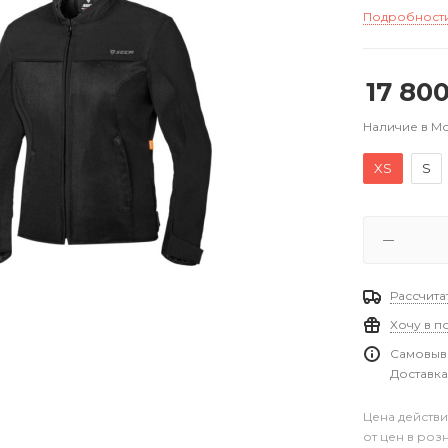
Подробност
17 80
Наличие в М
XS
S
Рассчита
Хочу в п
Самовыво
Доставка
Цена действи
от цен в роз