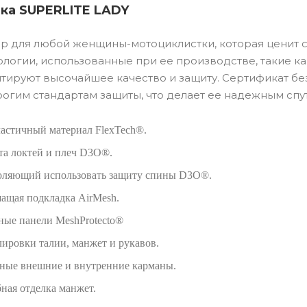
тка SUPERLITE LADY
р для любой женщины-мотоциклистки, которая ценит со
огии, использованные при ее производстве, такие как
антируют высочайшее качество и защиту. Сертификат бе
рогим стандартам защиты, что делает ее надежным спу
астичный материал FlexTech®.
та локтей и плеч D3O®.
оляющий использовать защиту спины D3O®.
ащая подкладка AirMesh.
ые панели MeshProtecto®
лировки талии, манжет и рукавов.
ные внешние и внутренние карманы.
ная отделка манжет.