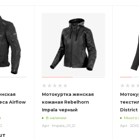
енская
Мотокуртка женская
Мотоку
ca Airflow
кожаная Rebelhorn
тексти
Impala черный
Distric
е
В наличии
Много 
0
Арт.: Impala_01_D
Арт.: 2DI
шт