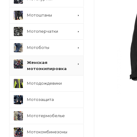
Мотоштаны
Мотоперчатки
Мотоботы
Женская
мотоэкипировка
Мотодождевики
Мотозащита
Мототермобелье
Мотокомбинезоны