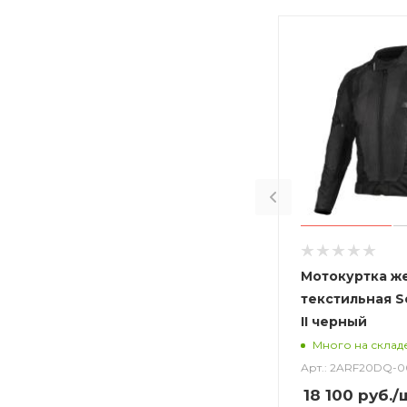
Мотокуртка ж
текстильная Se
II черный
Много на склад
Арт.: 2ARF20DQ-0
18 100
руб.
/