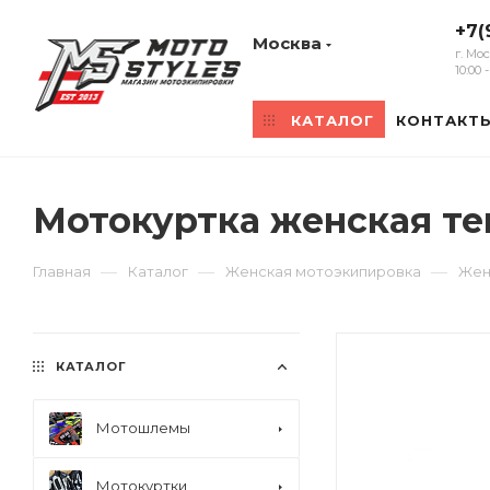
+7(
Москва
г. Мо
10:00
КАТАЛОГ
КОНТАКТ
Мотокуртка женская тек
—
—
—
Главная
Каталог
Женская мотоэкипировка
Жен
КАТАЛОГ
Мотошлемы
Мотокуртки