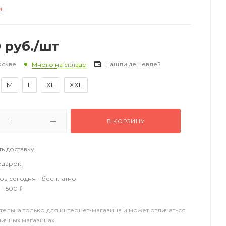
и
0
руб.
/шт
оскве
Нашли дешевле?
Много на складе
M
L
XL
XXL
В КОРЗИНУ
ть доставку
одарок
з сегодня - бесплатно
 - 500 ₽
тельна только для интернет-магазина и может отличаться
ничных магазинах