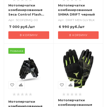
Мотоперчатки
Мотоперчатки
комбинированные
комбинированные
Seca Control Flash
SHIMA DRIFT черный
черный
Арт.: 5COF23MQ-00
Арт.: DRIFT MEN GLV BLK
7 000
руб.
/шт
6 990
руб.
/шт
В КОРЗИНУ
В КОРЗИНУ
Новинка
Мотоперчатки
Мотоперчатки
комбинированные
комбинированные