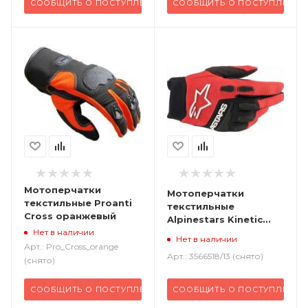
СООБЩИТЬ О ПОСТУПЛЕНИИ
СООБЩИТЬ О ПОСТУПЛЕНИИ
Мотоперчатки
Мотоперчатки
текстильные Proanti
текстильные
Cross оранжевый
Alpinestars Kinetic
черный красный
Нет в наличии
Нет в наличии
Арт.: Pro_Cross_orange
Арт.: 3566518/13 (снято)
(снято)
СООБЩИТЬ О ПОСТУПЛЕНИИ
СООБЩИТЬ О ПОСТУПЛЕНИИ