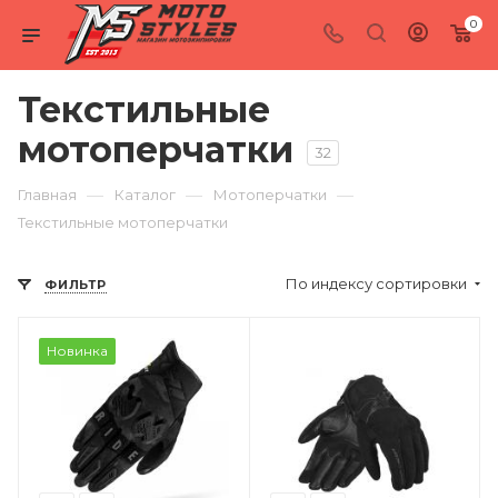
0
Текстильные
мотоперчатки
32
—
—
—
Главная
Каталог
Мотоперчатки
Текстильные мотоперчатки
По индексу сортировки
ФИЛЬТР
Новинка