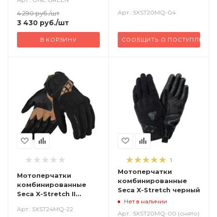
титановый
Арт.: 5XST20MQ-04
4 290
руб.
/шт
3 430
руб.
/шт
В КОРЗИНУ
СООБЩИТЬ О ПОСТУПЛЕНИИ
1
Мотоперчатки
Мотоперчатки
комбинированные
комбинированные
Seca X-Stretch черный
Seca X-Stretch II
Нет в наличии
коричневый
Арт.: 5XST24MQ-22
Арт.: 5XST20MQ-00 (снято)