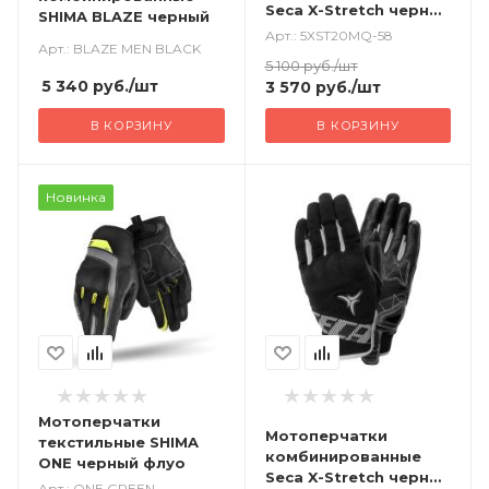
Seca X-Stretch черный
SHIMA BLAZE черный
флуо
Арт.: 5XST20MQ-58
Арт.: BLAZE MEN BLACK
5 100
руб.
/шт
5 340
руб.
/шт
3 570
руб.
/шт
В КОРЗИНУ
В КОРЗИНУ
Новинка
Мотоперчатки
Мотоперчатки
текстильные SHIMA
комбинированные
ONE черный флуо
Seca X-Stretch черный
Арт.: ONE GREEN