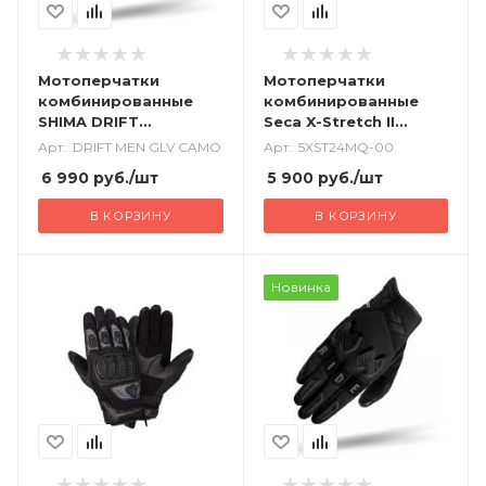
Мотоперчатки
Мотоперчатки
комбинированные
комбинированные
SHIMA DRIFT
Seca X-Stretch II
камуфляж
черный
Арт.: DRIFT MEN GLV CAMO
Арт.: 5XST24MQ-00
6 990
руб.
/шт
5 900
руб.
/шт
В КОРЗИНУ
В КОРЗИНУ
Новинка