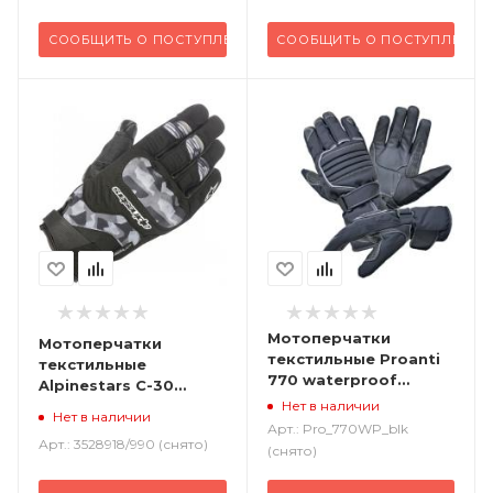
СООБЩИТЬ О ПОСТУПЛЕНИИ
СООБЩИТЬ О ПОСТУПЛЕНИИ
Мотоперчатки
Мотоперчатки
текстильные Proanti
текстильные
770 waterproof
Alpinestars C-30
черный
черный камо
Нет в наличии
Нет в наличии
Арт.: Pro_770WP_blk
Арт.: 3528918/990 (снято)
(снято)