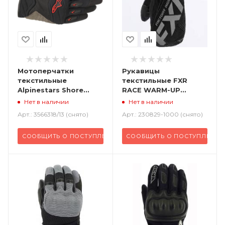
Мотоперчатки
Рукавицы
текстильные
текстильные FXR
Alpinestars Shore
RACE WARM-UP
черный красный
черный
Нет в наличии
Нет в наличии
Арт.: 3566318/13 (снято)
Арт.: 230829-1000 (снято)
СООБЩИТЬ О ПОСТУПЛЕНИИ
СООБЩИТЬ О ПОСТУПЛЕНИИ