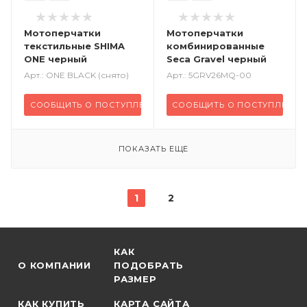
Мотоперчатки
Мотоперчатки
текстильные SHIMA
комбинированные
ONE черный
Seca Gravel черный
Арт.: ONE BLACK (снято)
Арт.: 5GRV26MQ-00
СООБЩИТЬ О ПОСТУПЛЕНИИ
СООБЩИТЬ О ПОСТУПЛЕНИИ
ПОКАЗАТЬ ЕЩЕ
1
2
КАК
О КОМПАНИИ
ПОДОБРАТЬ
РАЗМЕР
КАК КУПИТЬ
КАРТА САЙТА