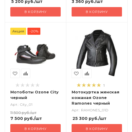
5 200
руб.
/шт
3 360
руб.
/шт
В КОРЗИНУ
В КОРЗИНУ
Акция
-20%
1
Мотоботы Ozone City
Мотокуртка женская
черный
кожаная Ozone
Ramones черный
Арт.: City_01
Арт.: RAMONES_01D
11 500
руб.
/шт
7 500
руб.
/шт
25 300
руб.
/шт
В КОРЗИНУ
В КОРЗИНУ