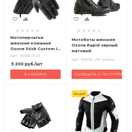
Мотоперчатки
Мотоботы женские
женские кожаные
Ozone Rapid черный
Ozone Stick Custom II
матовый
черный
Арт.: StickII_01_D
Арт.: RAPID_01F (снято)
5 200
руб.
/шт
В КОРЗИНУ
СООБЩИТЬ О ПОСТУПЛЕНИ
Акция