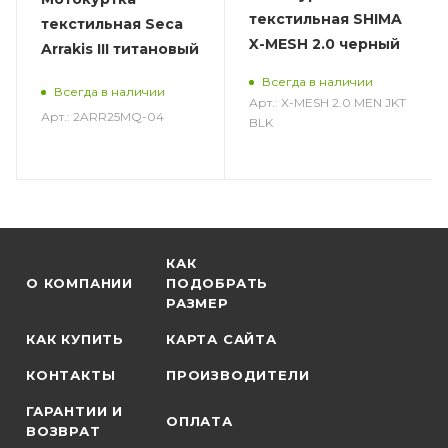
текстильная SHIMA
текстильная Seca
X-MESH 2.0 черный
Arrakis III титановый
Всегда в наличии
Всегда в наличии
Арт.: X-MESH 2.0 MEN JKT
Арт.: 2ARR25MQ-04
BLK
КАК
О КОМПАНИИ
ПОДОБРАТЬ
РАЗМЕР
КАК КУПИТЬ
КАРТА САЙТА
КОНТАКТЫ
ПРОИЗВОДИТЕЛИ
ГАРАНТИИ И
ОПЛАТА
ВОЗВРАТ