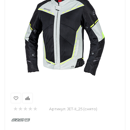
Артикул:
JET-II_25 (снято)