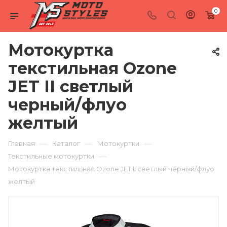
0
Мотокуртка
текстильная Ozone
JET II светлый
черный/флуо
желтый
—
—
—
Главная
Каталог
Мотокуртки
—
Текстильные мотокуртки
Мотокуртка текстильная Ozone JET II светлый черный/флуо
желтый