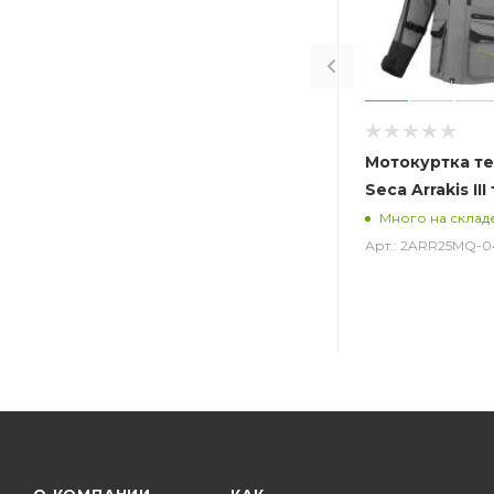
Мотокуртка т
Seca Arrakis II
Много на склад
Арт.: 2ARR25MQ-0