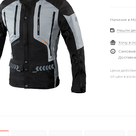
Наличие в М
Нашли де
Хочу в п
Самовыво
Доставка
Цена действи
от цен в роз