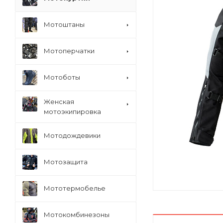
Мотоштаны
Мотоперчатки
Мотоботы
Женская
мотоэкипировка
Мотодождевики
Мотозащита
Мототермобелье
Мотокомбинезоны