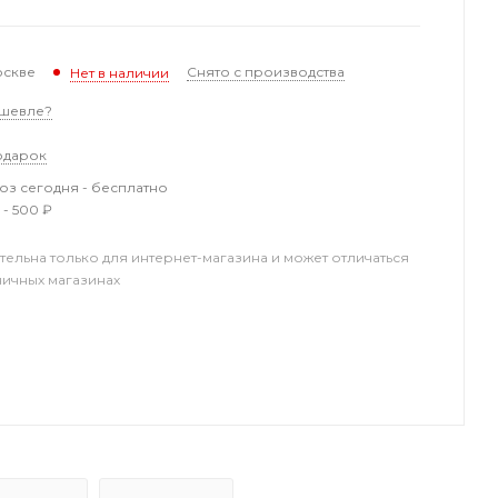
оскве
Снято с производства
Нет в наличии
шевле?
одарок
з сегодня - бесплатно
 - 500 ₽
тельна только для интернет-магазина и может отличаться
ничных магазинах