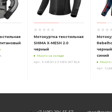
екстильная
Мотокуртка текстильная
Мотоку
I титановый
SHIMA X-MESH 2.0
Rebelh
черный
черный
е
синий
4
Много на складе
Арт.: X-MESH 2.0 MEN JKT BLK
Много 
Арт.: Cub