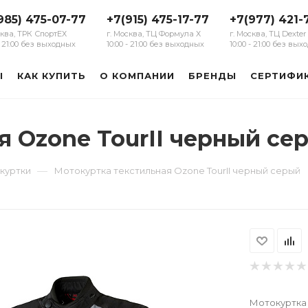
985) 475-07-77
+7(915) 475-17-77
+7(977) 421-
сква, ТРК СпортЕХ
г. Москва, ТЦ Формула Х
г. Москва, ТЦ Dexter
 - 21:00 без выходных
10:00 - 21:00 без выходных
10:00 - 21:00 без вы
Ы
КАК КУПИТЬ
О КОМПАНИИ
БРЕНДЫ
СЕРТИФИ
я Ozone TourII черный се
—
куртки
Мотокуртка текстильная Ozone TourII черный серый
Мотокуртка 