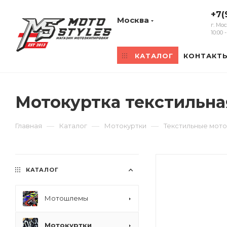
+7(
Москва
г. Мо
10:00
КАТАЛОГ
КОНТАКТ
Мотокуртка текстильна
—
—
—
Главная
Каталог
Мотокуртки
Текстильные мото
КАТАЛОГ
Мотошлемы
Мотокуртки