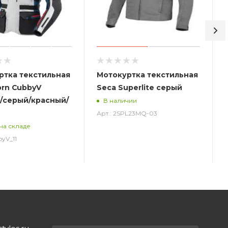
ртка текстильная
Мотокуртка текстильная
orn CubbyV
Seca Superlite серый
/серый/красный/
В наличии
Арт.: 2SPL23MQ-03
А
на складе
byV_11