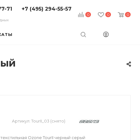
77-71
+7 (495) 294-55-57
0
0
0
ходных
КАТЫ
рый
Артикул:
TourII_03 (снято)
текстильная Ozone TourII черный серый