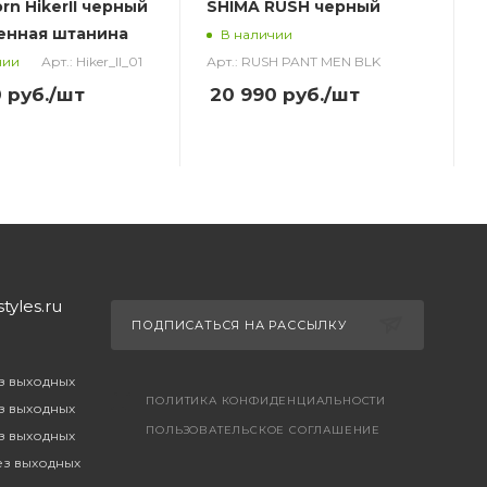
rn HikerII черный
SHIMA RUSH черный
енная штанина
В наличии
Арт.: Hiker_II_01
Арт.: RUSH PANT MEN BLK
А
чии
0
руб.
/шт
20 990
руб.
/шт
yles.ru
ПОДПИСАТЬСЯ НА РАССЫЛКУ
ез выходных
ПОЛИТИКА КОНФИДЕНЦИАЛЬНОСТИ
ез выходных
ПОЛЬЗОВАТЕЛЬСКОЕ СОГЛАШЕНИЕ
ез выходных
без выходных