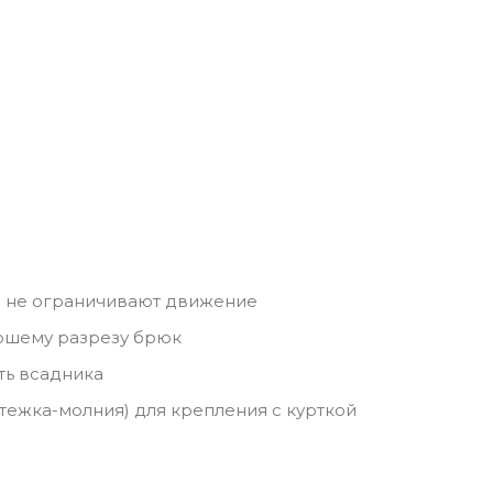
ки не ограничивают движение
рошему разрезу брюк
ь всадника
стежка-молния) для крепления с курткой