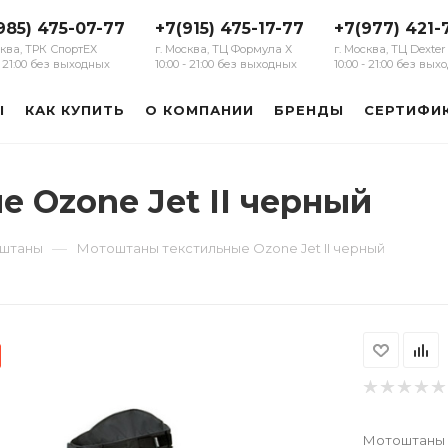
985) 475-07-77
+7(915) 475-17-77
+7(977) 421-
сква, ТРК СпортЕХ
г. Москва, ТЦ Формула Х
г. Москва, ТЦ Dexter
 - 21:00 без выходных
10:00 - 21:00 без выходных
10:00 - 21:00 без вы
Ы
КАК КУПИТЬ
О КОМПАНИИ
БРЕНДЫ
СЕРТИФИ
 Ozone Jet II черный
—
оштаны
Мотоштаны текстильные Ozone Jet II черный
Мотоштаны т