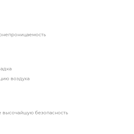
донепроницаемость
ладка
цию воздуха
ие высочайшую безопасность