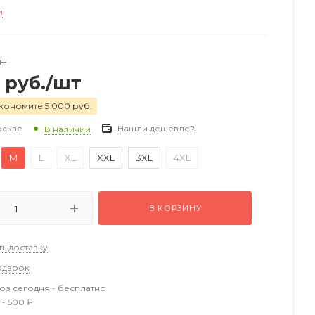
и
шт
руб.
/шт
кономите 5 000 руб.
оскве
Нашли дешевле?
В наличии
M
L
XL
XXL
3XL
4XL
В КОРЗИНУ
ть доставку
одарок
з сегодня - бесплатно
 - 500 ₽