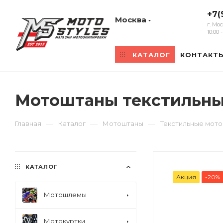
+7(
Москва
г. Мо
10:00
КАТАЛОГ
КОНТАКТ
Мотоштаны текстильные
—
—
—
Главная
Каталог
Мотоштаны
Текстильные мот
КАТАЛОГ
Акция
-20%
Мотошлемы
Мотокуртки