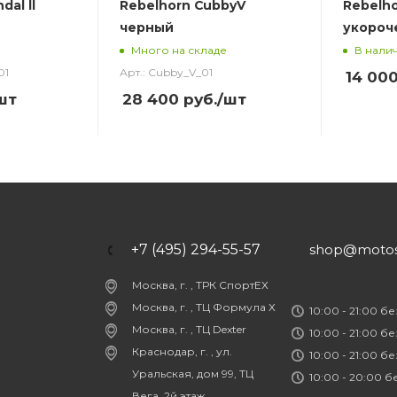
dal ll
Rebelhorn CubbyV
Rebelho
черный
укороч
Много на складе
В нали
01
Арт.: Cubby_V_01
14 00
шт
28 400
руб.
/шт
+7 (495) 294-55-57
shop@motost
Москва, г. , ТРК СпортЕХ
Москва, г. , ТЦ Формула Х
10:00 - 21:00 б
Москва, г. , ТЦ Dexter
10:00 - 21:00 б
Краснодар, г. , ул.
10:00 - 21:00 б
Уральская, дом 99, ТЦ
10:00 - 20:00 
Вега, 2й этаж