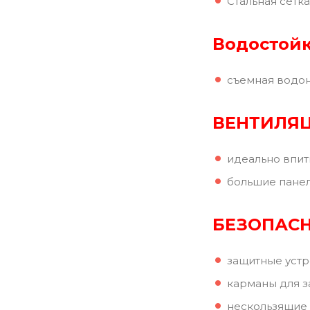
Стальная сетка
Водостойк
съемная водо
ВЕНТИЛЯ
идеально впит
большие панел
БЕЗОПАС
защитные устр
карманы для 
нескользящие 