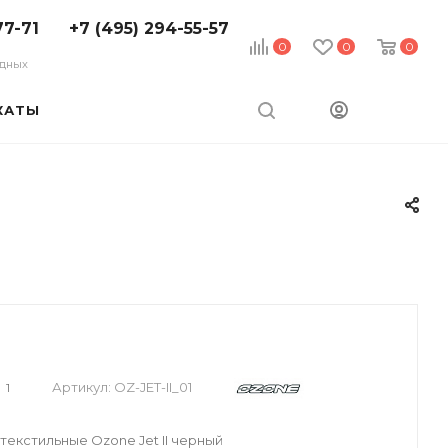
77-71
+7 (495) 294-55-57
0
0
0
ходных
КАТЫ
Артикул:
OZ-JET-II_01
1
екстильные Ozone Jet II черный