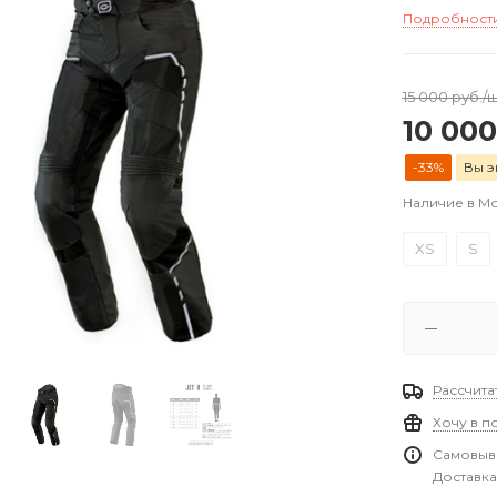
Подробност
15 000
руб.
/
10 000
-33%
Вы э
Наличие в М
XS
S
Рассчита
Хочу в п
Самовыво
Доставка