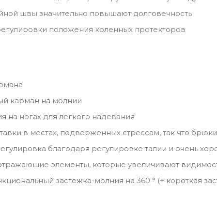
йной швы значительно повышают долговечность
регулировки положения коленных протекторов
армана
ый карман на молнии
я на ногах для легкого надевания
тавки в местах, подверженных стрессам, так что брю
егулировка благодаря регулировке талии и очень хо
тражающие элементы, которые увеличивают видимост
кциональный застежка-молния на 360 ° (+ короткая за