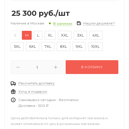
25 300
руб.
/шт
Наличие в Москве
Нашли дешевле?
В наличии
S
M
L
XL
XXL
3XL
4XL
5XL
6XL
7XL
8XL
9XL
10XL
В КОРЗИНУ
Рассчитать доставку
Хочу в подарок
Самовывоз сегодня - бесплатно
Доставка - 500 ₽
Цена действительна только для интернет-магазина и
может отличаться от цен в розничных магазинах