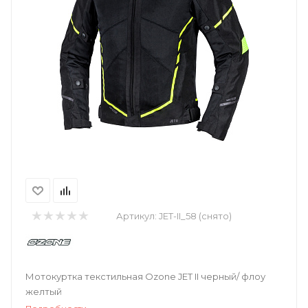
Артикул:
JET-II_58 (снято)
Мотокуртка текстильная Ozone JET II черный/ флоу
желтый