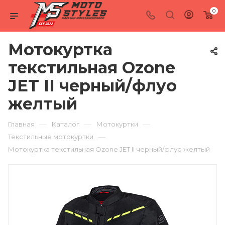
0
Мотокуртка
текстильная Ozone
JET II черный/флуо
желтый
—
—
—
Главная
Каталог
Мотокуртки
—
Текстильные мотокуртки
Мотокуртка текстильная Ozone JET II черный/флуо желтый