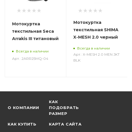
Мотокуртка
Мотокуртка
текстильная SHIMA
текстильная Seca
X-MESH 2.0 черный
Arrakis III титановый
Всегда в наличии
Всегда в наличии
Арт.: X-MESH 2.0 MEN JKT
Арт.: 2ARR25MQ-04
BLK
КАК
О КОМПАНИИ
ПОДОБРАТЬ
РАЗМЕР
КАК КУПИТЬ
КАРТА САЙТА