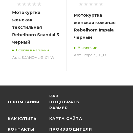
Мотокуртка
Мотокуртка
женская
женская кожаная
текстильная
Rebelhorn Impala
Rebelhorn Scandal 3
черный
черный
В наличии
Всегда в наличии
Арт.: Impala_01_D
Арт.: SCANDAL-3_01_W
КАК
О КОМПАНИИ
ПОДОБРАТЬ
РАЗМЕР
КАК КУПИТЬ
КАРТА САЙТА
КОНТАКТЫ
ПРОИЗВОДИТЕЛИ