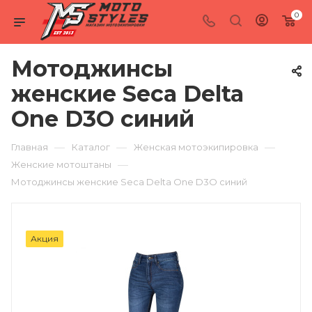
0
Мотоджинсы
женские Seca Delta
One D3O синий
—
—
—
Главная
Каталог
Женская мотоэкипировка
—
Женские мотоштаны
Мотоджинсы женские Seca Delta One D3O синий
Акция