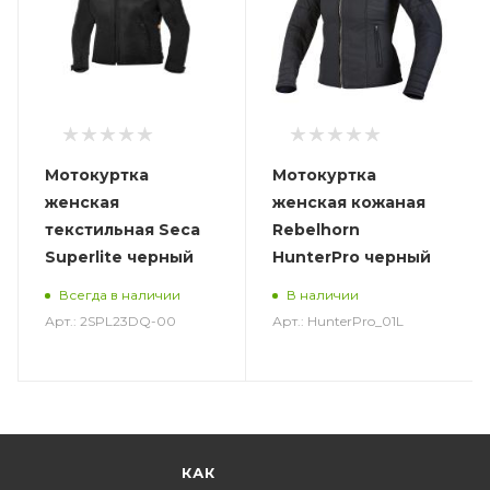
Мотокуртка
Мотокуртка
женская
женская кожаная
текстильная Seca
Rebelhorn
Superlite черный
HunterPro черный
Всегда в наличии
В наличии
Арт.: 2SPL23DQ-00
Арт.: HunterPro_01L
КАК