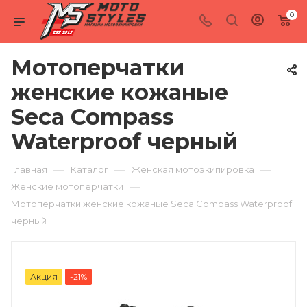
0
Мотоперчатки
женские кожаные
Seca Compass
Waterproof черный
—
—
—
Главная
Каталог
Женская мотоэкипировка
—
Женские мотоперчатки
Мотоперчатки женские кожаные Seca Compass Waterproof
черный
Акция
-21%