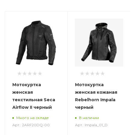
Мотокуртка
Мотокуртка
женская
женская кожаная
текстильная Seca
Rebelhorn Impala
Airflow II черный
черный
Много на складе
В наличии
Арт.: 2ARF20DQ-00
Арт.: Impala_01_D