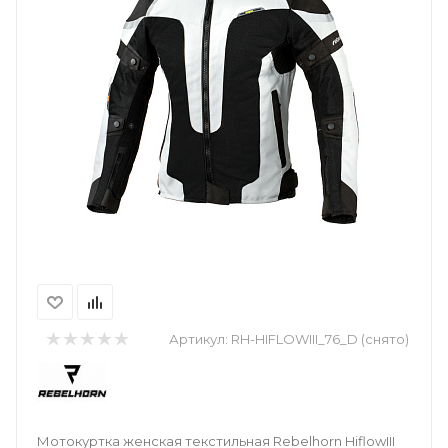
Артикул:
RH-HIFLOWIII_76_D (снято)
Мотокуртка женская текстильная Rebelhorn HiflowIII