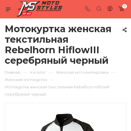
0
Мотокуртка женская
текстильная
Rebelhorn HiflowIII
серебряный черный
—
—
—
Главная
Каталог
Женская мотоэкипировка
—
Женские мотокуртки
Мотокуртка женская текстильная Rebelhorn HiflowIII
серебряный черный