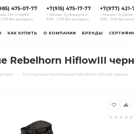
985) 475-07-77
+7(915) 475-17-77
+7(977) 421-
сква, ТРК СпортЕХ
г. Москва, ТЦ Формула Х
г. Москва, ТЦ Dexter
 - 21:00 без выходных
10:00 - 21:00 без выходных
10:00 - 21:00 без вы
Ы
КАК КУПИТЬ
О КОМПАНИИ
БРЕНДЫ
СЕРТИФИ
 Rebelhorn HiflowIII чер
—
оштаны
Мотоштаны текстильные Rebelhorn HiflowIII черный