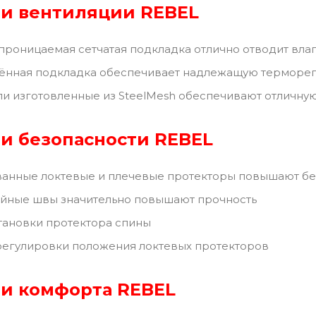
и вентиляции REBEL
проницаемая сетчатая подкладка отлично отводит вла
лённая подкладка обеспечивает надлежащую терморе
и изготовленные из SteelMesh обеспечивают отличну
и безопасности REBEL
анные локтевые и плечевые протекторы повышают бе
ойные швы значительно повышают прочность
тановки протектора спины
регулировки положения локтевых протекторов
и комфорта REBEL