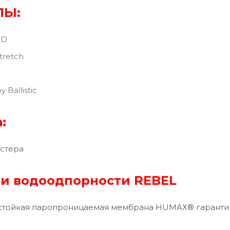
ЛЫ:
0D
tretch
Ballistic
:
эстера
и водоодпорности REBEL
стойкая паропроницаемая мембрана HUMAX® гаранти