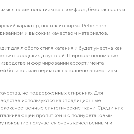
смысл таким понятиям как комфорт, безопасность и
арский характер, польская фирма Rebelhorn
дизайном и высоким качеством материалов.
ит для любого стиля катания и будет уместна как
доления городских джунглей. Широкое понимание
оизводстве и формировании ассортимента
алей ботинок или перчаток наполнено вниманием
ачества, не подверженных стиранию. Для
зводстве используются как традиционные
сококачественные синтетические ткани. Среди них
оотталкивающей пропиткой и с полиуретановым
му покрытие получается очень качественным и