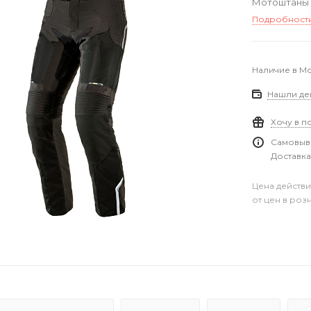
Мотоштаны т
Подробност
Наличие в М
Нашли де
Хочу в п
Самовыво
Доставка
Цена действи
от цен в роз