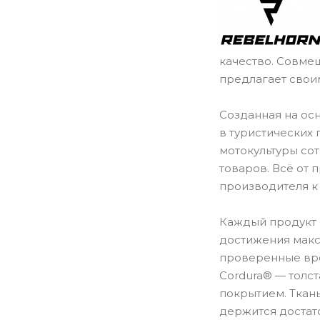
качество. Совме
предлагает свои
Созданная на ос
в туристических
мотокультуры со
товаров. Всё от
производителя к
Каждый продукт 
достижения макс
проверенные вре
Cordura® — толст
покрытием. Ткан
держится достат