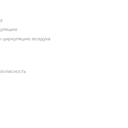
гу
гуляцию
ю циркуляцию воздуха
зопасность