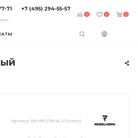
77-71
+7 (495) 294-55-57
0
0
0
ходных
КАТЫ
ный
Артикул:
RH-HIFLOW-III_01 (снято)