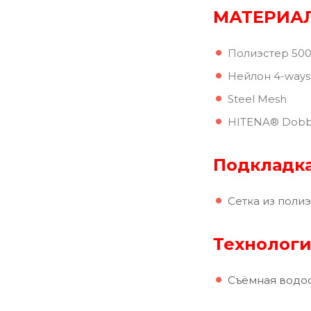
М
АТЕРИА
Полиэстер 50
Нейлон 4-ways
Steel Mesh
HITENA® Dobby 
Подкладка
Сетка из поли
Технологи
Съёмная водо