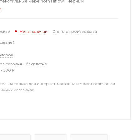
екстильные Rebelhorn HiflowIII черный
и
оскве
Снято с производства
Нет в наличии
шевле?
одарок
з сегодня - бесплатно
 - 500 ₽
тельна только для интернет-магазина и может отличаться
ничных магазинах