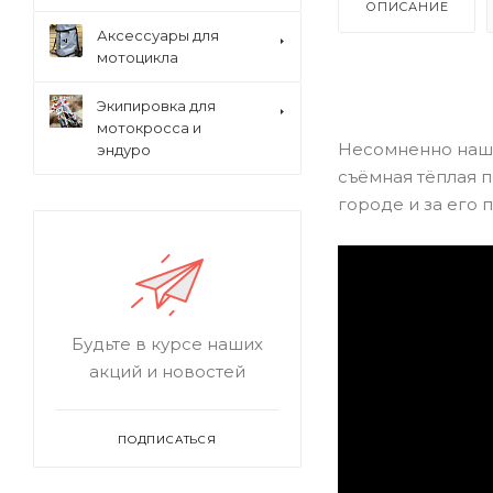
ОПИСАНИЕ
Аксессуары для
мотоцикла
Экипировка для
мотокросса и
Несомненно наш 
эндуро
съёмная тёплая п
городе и за его 
Будьте в курсе наших
акций и новостей
ПОДПИСАТЬСЯ