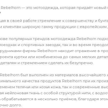
Rebelhorn — это мотоодежда, которая придаёт новый 
щая в своей работе стремление к совершенству и бунт
м клиентам широкую гамму продукции с европейским 
нове популярных трендов мотоодежда Rebelhorn подход
 поездках и спортивных заездах, так и во время прео
трудниками фирмы Rebelhorn находит отражение в пр
 проекта куртки или комбинезона до самых мелких дет
 деталям и стремлением сделать их безупречно.
Rebelhorn был выполнен из материалов высочайшего к
имального качества продуктов Rebelhorn при их прои
менем телячья или козья кожа, так и современные вы
ая нейлоновая ткань с особой структурой нити, с вод
ь обрабатывается в несколько приёмов, благодаря это
очно долго.