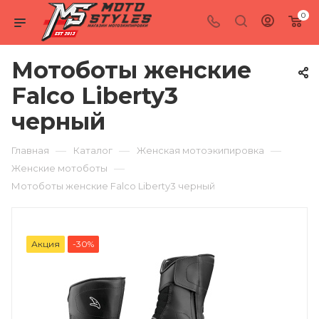
0
Мотоботы женские
Falco Liberty3
черный
—
—
—
Главная
Каталог
Женская мотоэкипировка
—
Женские мотоботы
Мотоботы женские Falco Liberty3 черный
Акция
-30%