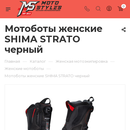
0
Мотоботы женские
SHIMA STRATO
черный
—
—
—
Главная
Каталог
Женская мотоэкипировка
—
Женские мотоботы
Мотоботы женские SHIMA STRATO черный