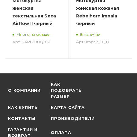
Мотокуртка
Мотокуртка
женская
женская кожаная
текстильная Seca
Rebelhorn Impala
Airflow II черный
черный
Много на складе
В наличии
Арт.: 2ARF20DQ-00
Арт.: Impala_01_D
КАК
О КОМПАНИИ
ПОДОБРАТЬ
РАЗМЕР
КАК КУПИТЬ
КАРТА САЙТА
КОНТАКТЫ
ПРОИЗВОДИТЕЛИ
ГАРАНТИИ И
ОПЛАТА
ВОЗВРАТ