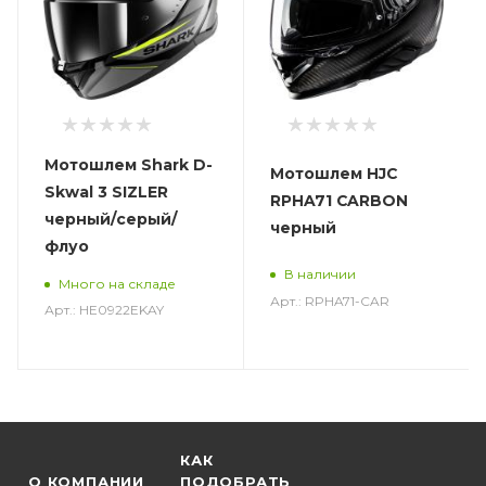
Мотошлем Shark D-
Мотошлем HJC
Skwal 3 SIZLER
RPHA71 CARBON
черный/серый/
черный
флуо
В наличии
Много на складе
Арт.: RPHA71-CAR
Арт.: HE0922EKAY
КАК
О КОМПАНИИ
ПОДОБРАТЬ