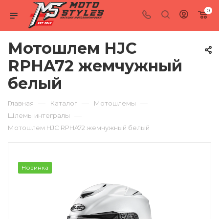
0
Мотошлем HJC
RPHA72 жемчужный
белый
—
—
—
Главная
Каталог
Мотошлемы
—
Шлемы интегралы
Мотошлем HJC RPHA72 жемчужный белый
Новинка