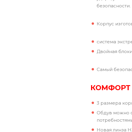
безопасности.
Корпус изгото
система экстр
Двойная блоки
Самый безопас
КОМФОРТ
3 размера кор
Обдув можно о
потребностями
Новая линза H