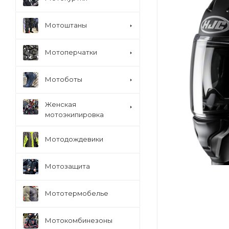
Мотоштаны
Мотоперчатки
Мотоботы
Женская
мотоэкипировка
Мотодождевики
Мотозащита
Мототермобелье
Мотокомбинезоны