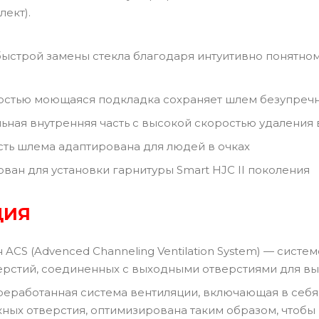
лект).
ыстрой замены стекла благодаря интуитивно понятному
остью моющаяся подкладка сохраняет шлем безупречн
ьная внутренняя часть с высокой скоростью удаления 
сть шлема адаптирована для людей в очках
ван для установки гарнитуры Smart HJC II поколения
ЦИЯ
ACS (Advenced Channeling Ventilation System) — сис
ерстий, соединенных с выходными отверстиями для вы
еработанная система вентиляции, включающая в себя 
ных отверстия, оптимизирована таким образом, чтобы 