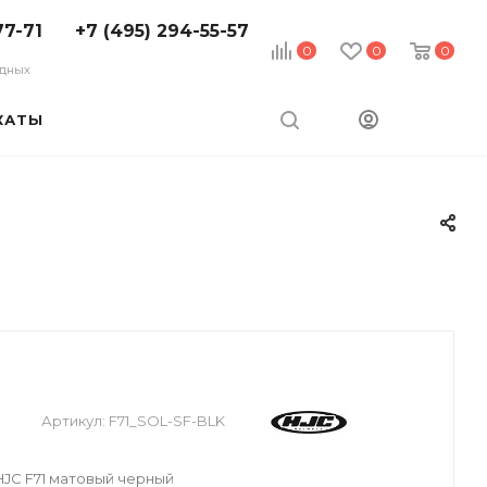
77-71
+7 (495) 294-55-57
0
0
0
ходных
КАТЫ
Артикул:
F71_SOL-SF-BLK
JC F71 матовый черный