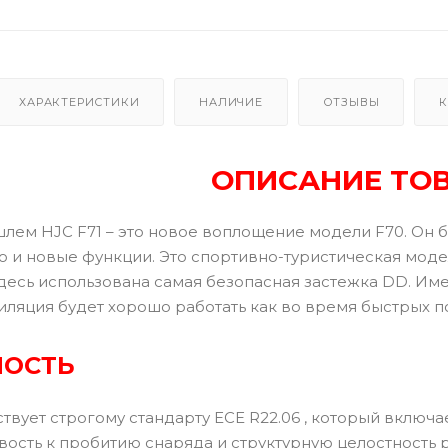
ХАРАКТЕРИСТИКИ
НАЛИЧИЕ
ОТЗЫВЫ
К
ОПИСАНИЕ ТО
лем HJC F71 – это новое воплощение модели F70. Он б
но и новые функции. Это спортивно-туристическая мод
Здесь использована самая безопасная застежка DD. Им
ляция будет хорошо работать как во время быстрых по
НОСТЬ
твует строгому стандарту ECE R22.06 , который вклю
ивость к пробитию снаряда и структурную целостность