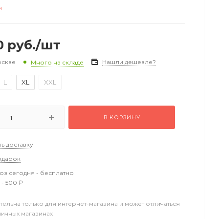
и
0
руб.
/шт
оскве
Нашли дешевле?
Много на складе
L
XL
XXL
В КОРЗИНУ
ть доставку
одарок
з сегодня - бесплатно
 - 500 ₽
тельна только для интернет-магазина и может отличаться
ничных магазинах