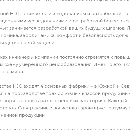
ний HJC занимается исследованием и разработкой но
ационными исследованиями и разработкой более высок
ных занимается разработкой ваших будущих шлемов.
ономика, аэродинамика, комфорт и безопасность долж
водстве новой модели.
тках инженеры компании постоянно стремятся к повыш
ом схему умеренного ценообразования. Именно это и 
сего мира.
ства HJC входят 4 основных фабрики – в Южной и Севе
я на производстве трех основных классов продукции –
етворить спрос в разных ценовых категориях. Каждый 
 этапов. Совершенные логистика гарантирует разумную
онечной продукции.
ванная сеть доставки и складирования позволяет ком