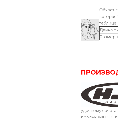
Обхват г
которая 
таблице,
Длина о
Размер 
ПРОИЗВО
удачному сочета
продукция HJC д