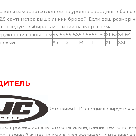
оловы измеряется лентой на уровне середины лба по 
2.5 сантиметра выше линии бровей. Если ваш размер 
 то следует выбирать меньший размер шлема.
кружности головы, см
53-54
55-56
57-58
59-60
61-62
63-64
шлема
XS
S
M
L
XL
XXL
ДИТЕЛЬ
Компания HJC специализируется на
нию профессионального опыта, внедрения технологич
остаточно быстро получила заслуженное признание н