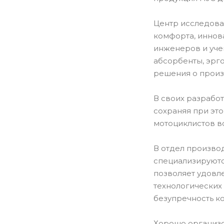
Центр исследова
комфорта, иннов
инженеров и уче
абсорбенты, эрг
решения о произ
В своих разрабо
сохраняя при эт
мотоциклистов в
В отдел производ
специализируютс
позволяет удовл
технологических
безупречность к
Хорошо организо