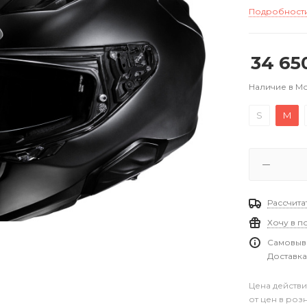
Подробност
34 65
Наличие в М
S
M
Рассчита
Хочу в п
Самовыво
Доставка
Цена действи
от цен в роз