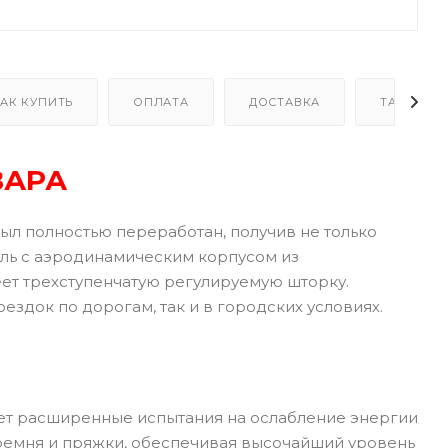
АК КУПИТЬ
ОПЛАТА
ДОСТАВКА
ТАБЛИЦА
ВАРА
ыл полностью переработан, получив не только
ель с аэродинамическим корпусом из
еет трехступенчатую регулируемую шторку.
ездок по дорогам, так и в городских условиях.
чает расширенные испытания на ослабление энергии
 ремня и пряжки, обеспечивая высочайший уровень