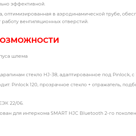
льно эффективной.
, оптимизированная в аэродинамической трубе, обесп
работу вентиляционных отверстий.
ВОЗМОЖНОСТИ
пуса шлема
царапинам стекло HJ-38, адаптированное под Pinlock, с
дит: Pinlock 120, прозрачное стекло + отражатель, под
ЭК 22/06.
ван для интеркома SMART HJC Bluetooth 2-го поколе