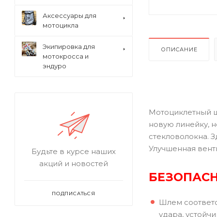
Аксессуары для
мотоцикла
Экипировка для
ОПИСАНИЕ
мотокросса и
эндуро
Мотоциклетный ш
новую линейку, 
стекловолокна. 
Улучшенная венти
Будьте в курсе наших
акций и новостей
БЕЗОПАС
ПОДПИСАТЬСЯ
Шлем соответс
удара, устойч