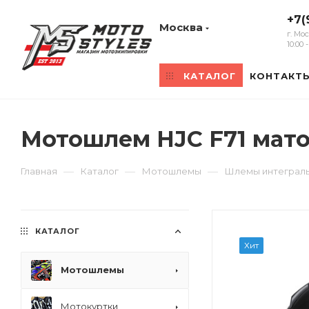
+7(
Москва
г. Мо
10:00
КАТАЛОГ
КОНТАКТ
Мотошлем HJC F71 мат
—
—
—
Главная
Каталог
Мотошлемы
Шлемы интеграл
КАТАЛОГ
Хит
Мотошлемы
Мотокуртки