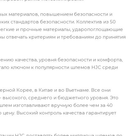
вых материалов, повышением безопасности и
их стандартов безопасности. Коллектив из 50
 Легкие и прочные материалы, ударопоглощающие
ны отвечать критериям и требованиям до принятия
ению качества, уровня безопасности и комфорта,
стало ключом к популярности шлемов HJC среди
рной Корее, в Китае и во Вьетнаме. Все они
 высокого, среднего и бюджетного уровня. Это
шлем изготавливают вручную более чем за 40
 цену. Высокий контроль качества гарантирует
пании HJC доставлять более миллиона шлемов по