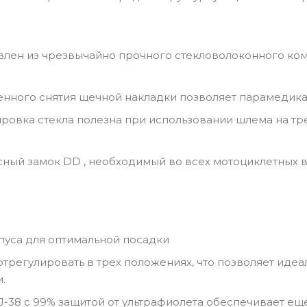
влен из чрезвычайно прочного стекловолоконного ком
енного снятия щечной накладки позволяет парамедика
ровка стекла полезна при использовании шлема на тре
ный замок DD , необходимый во всех мотоциклетных в
пуса для оптимальной посадки
трегулировать в трех положениях, что позволяет идеа
.
J-38 с 99% защитой от ультрафиолета обеспечивает еще