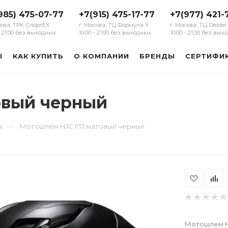
985) 475-07-77
+7(915) 475-17-77
+7(977) 421-
сква, ТРК СпортЕХ
г. Москва, ТЦ Формула Х
г. Москва, ТЦ Dexter
 - 21:00 без выходных
10:00 - 21:00 без выходных
10:00 - 21:00 без вы
Ы
КАК КУПИТЬ
О КОМПАНИИ
БРЕНДЫ
СЕРТИФИ
овый черный
—
ы
Мотошлем HJC F71 матовый черный
Мотошлем H