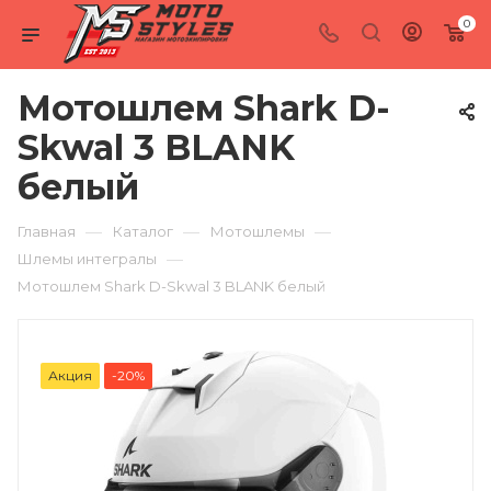
0
Мотошлем Shark D-
Skwal 3 BLANK
белый
—
—
—
Главная
Каталог
Мотошлемы
—
Шлемы интегралы
Мотошлем Shark D-Skwal 3 BLANK белый
Акция
-20%