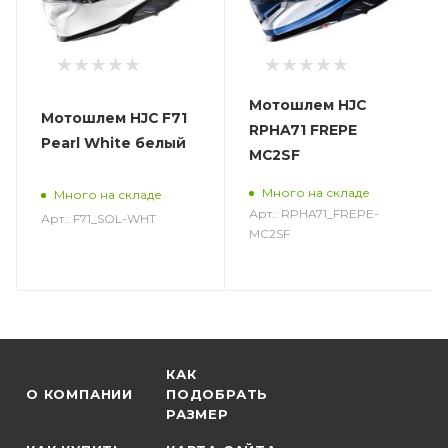
Мотошлем HJC
Мотошлем HJC F71
RPHA71 FREPE
Pearl White белый
MC2SF
Много на складе
Много на складе
Арт.: RPHA71_FREPE-
Арт.: F71_SOL-WHT
MC2SF
КАК
О КОМПАНИИ
ПОДОБРАТЬ
РАЗМЕР