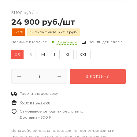
31 100
руб.
/шт
24 900
руб.
/шт
-20%
Вы экономите 6 200 руб.
Наличие в Москве
Нашли дешевле?
В наличии
XS
S
M
L
XL
XXL
В КОРЗИНУ
Рассчитать доставку
Хочу в подарок
Самовывоз сегодня - бесплатно
Доставка - 500 ₽
Цена действительна только для интернет-магазина и
может отличаться от цен в розничных магазинах