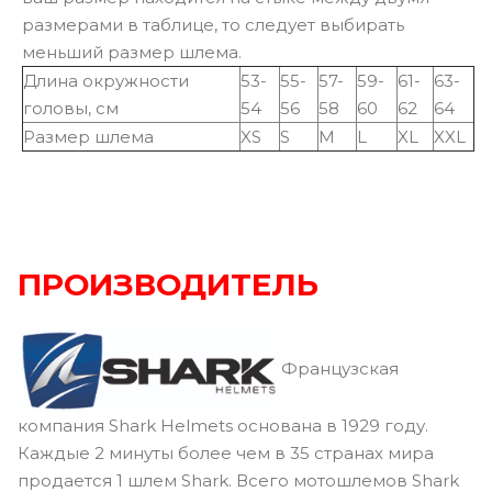
размерами в таблице, то следует выбирать
меньший размер шлема.
Длина окружности
53-
55-
57-
59-
61-
63-
головы, см
54
56
58
60
62
64
Размер шлема
XS
S
M
L
XL
XXL
ПРОИЗВОДИТЕЛЬ
Французская
компания Shark Helmets основана в 1929 году.
Каждые 2 минуты более чем в 35 странах мира
продается 1 шлем Shark. Всего мотошлемов Shark