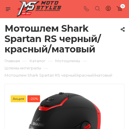
0
Мотошлем Shark
Spartan RS черный/
красный/матовый
—
—
—
Главная
Каталог
Мотошлемы
—
Шлемы интегралы
Мотошлем Shark Spartan RS черный/красный/матовый
Акция
-20%