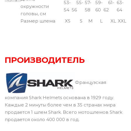
53-
55-
57-
59-
61-
63-
окружности
54
56
58
60
62
64
головы, см
Размер шлема
XS
S
M
L
XL
XXL
ПРОИЗВОДИТЕЛЬ
Французская
компания Shark Helmets основана в 1929 году.
Каждые 2 минуты более чем в 35 странах мира
продается 1 шлем Shark. Всего мотошлемов Shark
продается около 400 000 в год.