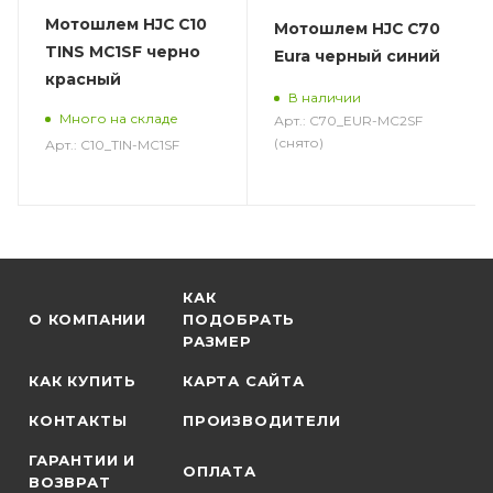
Мотошлем HJC C10
Мотошлем HJC C70
TINS MC1SF черно
Eura черный синий
красный
В наличии
Много на складе
Арт.: C70_EUR-MC2SF
(снято)
Арт.: C10_TIN-MC1SF
КАК
О КОМПАНИИ
ПОДОБРАТЬ
РАЗМЕР
КАК КУПИТЬ
КАРТА САЙТА
КОНТАКТЫ
ПРОИЗВОДИТЕЛИ
ГАРАНТИИ И
ОПЛАТА
ВОЗВРАТ