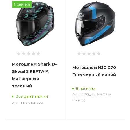
Новинка
Мотошлем Shark D-
Мотошлем HJC C70
Skwal 3 REPTAIA
Eura черный синий
Mat черный
зеленый
В наличии
Арт.: C70_EUR-MC2SF
Всегда в наличии
(снято)
Арт.: HE0913EKXK