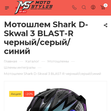
0
Мотошлем Shark D-
Skwal 3 BLAST-R
черный/серый/
синий
—
—
—
Главная
Каталог
Мотошлемы
—
Шлемы интегралы
Мотошлем Shark D-Skwal 3 BLAST-R черный/серый/синий
Акция
-20%