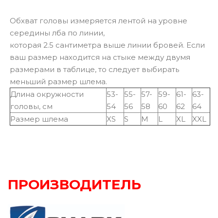
Обхват головы измеряется лентой на уровне
середины лба по линии,
которая 2.5 сантиметра выше линии бровей. Если
ваш размер находится на стыке между двумя
размерами в таблице, то следует выбирать
меньший размер шлема.
Длина окружности
53-
55-
57-
59-
61-
63-
головы, см
54
56
58
60
62
64
Размер шлема
XS
S
M
L
XL
XXL
ПРОИЗВОДИТЕЛЬ