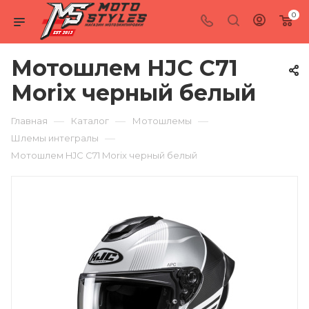
0
Мотошлем HJC C71
Morix черный белый
—
—
—
Главная
Каталог
Мотошлемы
—
Шлемы интегралы
Мотошлем HJC C71 Morix черный белый