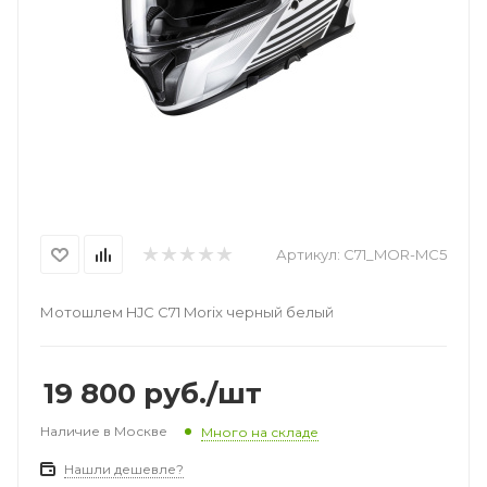
Артикул:
C71_MOR-MC5
Мотошлем HJC C71 Morix черный белый
19 800
руб.
/шт
Наличие в Москве
Много на складе
Нашли дешевле?