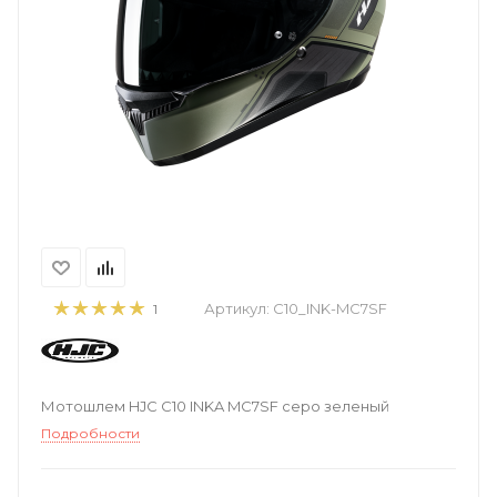
Артикул:
C10_INK-MC7SF
1
Мотошлем HJC C10 INKA MC7SF серо зеленый
Подробности