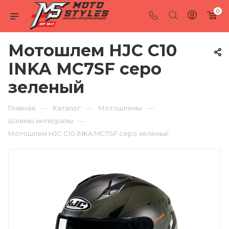
0
Мотошлем HJC C10
INKA MC7SF серо
зеленый
—
—
—
Главная
Каталог
Мотошлемы
—
Шлемы интегралы
Мотошлем HJC C10 INKA MC7SF серо зеленый