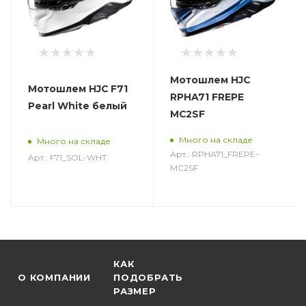
Мотошлем HJC
Мотошлем HJC F71
RPHA71 FREPE
Pearl White белый
MC2SF
Много на складе
Много на складе
Арт.: RPHA71_FREPE-
Арт.: F71_SOL-WHT
MC2SF
КАК
О КОМПАНИИ
ПОДОБРАТЬ
РАЗМЕР