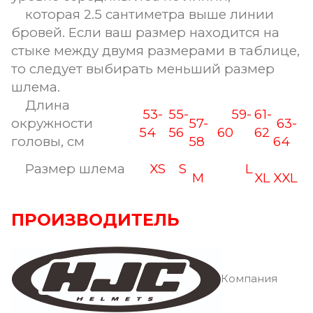
которая 2.5 сантиметра выше линии
бровей. Если ваш размер находится на
стыке между двумя размерами в таблице,
то следует выбирать меньший размер
шлема.
Длина
53-
55-
59-
61-
окружности
57-
63-
54
56
60
62
головы, см
58
64
Размер шлема
XS
S
L
M
XL
XXL
ПРОИЗВОДИТЕЛЬ
Компания