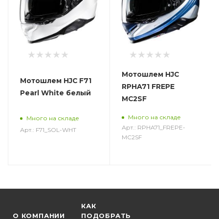
Мотошлем HJC
Мотошлем HJC F71
RPHA71 FREPE
Pearl White белый
MC2SF
Много на складе
Много на складе
Арт.: RPHA71_FREPE-
Арт.: F71_SOL-WHT
MC2SF
КАК
О КОМПАНИИ
ПОДОБРАТЬ