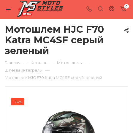
0
Мотошлем HJC F70
Katra MC4SF серый
зеленый
—
—
—
Главная
Каталог
Мотошлемы
—
Шлемы интегралы
Мотошлем HJC F70 Katra MC4SF серый зеленый
-20%