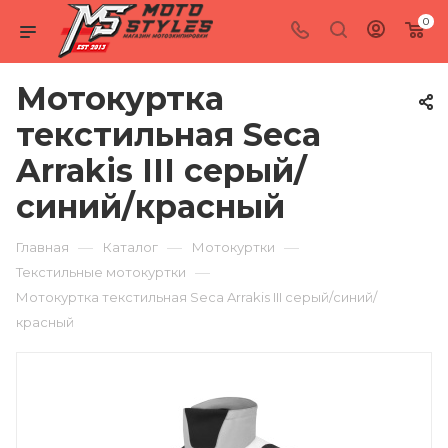
0
Мотокуртка
текстильная Seca
Arrakis III серый/
синий/красный
—
—
—
Главная
Каталог
Мотокуртки
—
Текстильные мотокуртки
Мотокуртка текстильная Seca Arrakis III серый/синий/
красный