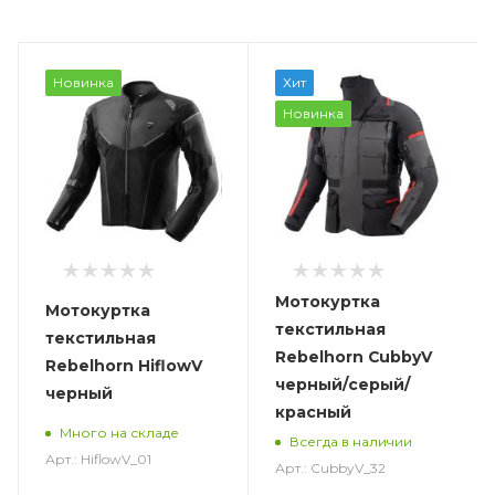
Новинка
Хит
Новинка
Мотокуртка
Мотокуртка
текстильная
текстильная
Rebelhorn CubbyV
Rebelhorn HiflowV
черный/серый/
черный
красный
Много на складе
Всегда в наличии
Арт.: HiflowV_01
Арт.: CubbyV_32