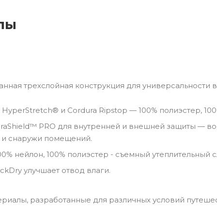
лы
нная трехслойная конструкция для универсальности в 
HyperStretch® и Cordura Ripstop — 100% полиэстер, 10
aShield™ PRO для внутренней и внешней защиты — в
ак и снаружи помещений.
00% нейлон, 100% полиэстер - съемный утеплительный с
ckDry улучшает отвод влаги.
ериалы, разработанные для различных условий путешес