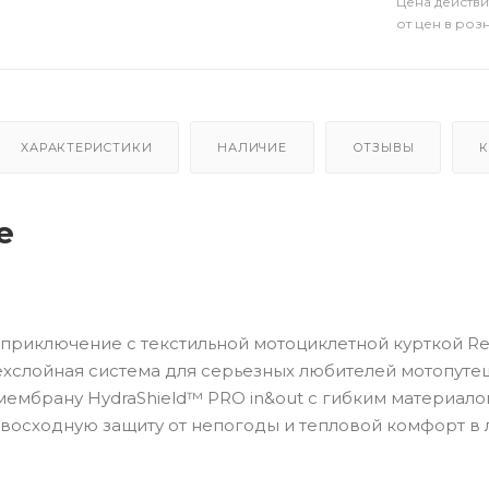
Цена действи
от цен в роз
ХАРАКТЕРИСТИКИ
НАЛИЧИЕ
ОТЗЫВЫ
К
е
риключение с текстильной мотоциклетной курткой Reb
хслойная система для серьезных любителей мотопутеше
ембрану HydraShield™ PRO in&out с гибким материало
восходную защиту от непогоды и тепловой комфорт в 