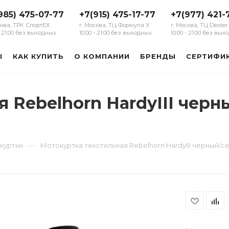
985) 475-07-77
+7(915) 475-17-77
+7(977) 421-
сква, ТРК СпортЕХ
г. Москва, ТЦ Формула Х
г. Москва, ТЦ Dexter
 - 21:00 без выходных
10:00 - 21:00 без выходных
10:00 - 21:00 без вы
Ы
КАК КУПИТЬ
О КОМПАНИИ
БРЕНДЫ
СЕРТИФИ
я Rebelhorn HardyIII чер
—
куртки
Мотокуртка текстильная Rebelhorn HardyIII черный/