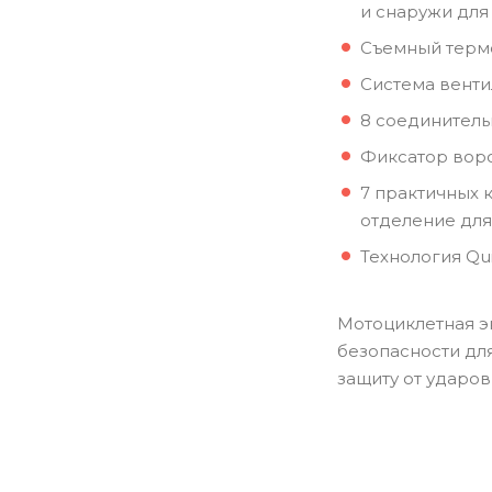
и снаружи для
Съемный термо
Система венти
8 соединитель
Фиксатор воро
7 практичных 
отделение для
Технология Qu
Мотоциклетная э
безопасности дл
защиту от ударо