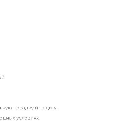
й.
ную посадку и защиту.
одных условиях.