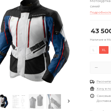
Мотокуртка 
синий
Подробност
43 50
Наличие в М
L
XL
Рассчита
Хочу в п
Самовыво
Доставка