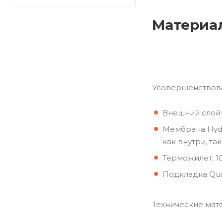
Материа
Усовершенствова
Внешний слой: 
Мембрана Hydr
как внутри, т
Терможилет: 1
Подкладка Qui
Технические мат