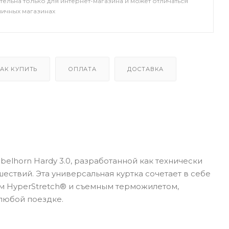
тельна только для интернет-магазина и может отличаться
ничных магазинах
АК КУПИТЬ
ОПЛАТА
ДОСТАВКА
elhorn Hardy 3.0, разработанной как технически
ствий. Эта универсальная куртка сочетает в себе
м HyperStretch® и съемным терможилетом,
любой поездке.