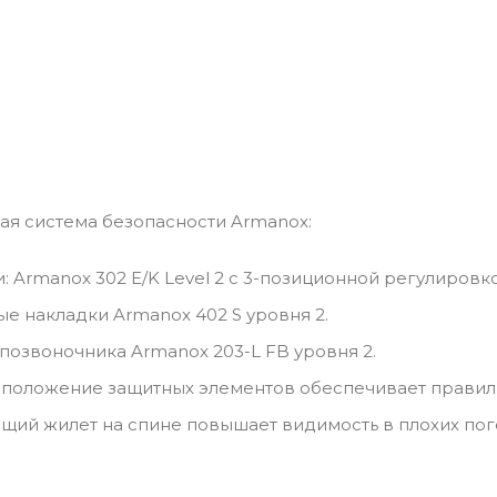
я система безопасности Armanox:
: Armanox 302 E/K Level 2 с 3-позиционной регулировко
ые накладки Armanox 402 S уровня 2.
 позвоночника Armanox 203-L FB уровня 2.
положение защитных элементов обеспечивает правиль
ий жилет на спине повышает видимость в плохих пог