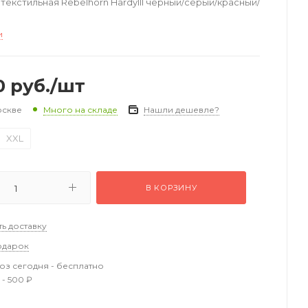
текстильная Rebelhorn HardyIII черный/серый/красный/
и
0
руб.
/шт
оскве
Нашли дешевле?
Много на складе
XXL
В КОРЗИНУ
ть доставку
одарок
з сегодня - бесплатно
 - 500 ₽