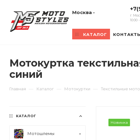
+7(
Москва
г. Мо
10:00
КАТАЛОГ
КОНТАКТ
Мотокуртка текстильна
синий
—
—
—
Главная
Каталог
Мотокуртки
Текстильные мото
КАТАЛОГ
Новинка
Мотошлемы