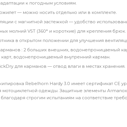
 адаптации к погодным условиям.
жилет — можно носить отдельно или в комплекте.
ляции с магнитной застежкой — удобство использован
ных молний VST (360° и короткие) для крепления брюк.
тника в открытом положении для улучшения вентиляц
карманов : 2 больших внешних, водонепроницаемый ка
 карт, водонепроницаемый внутренний карман.
ickDry для карманов — отвод влаги в местах хранения.
кипировка Rebelhorn Hardy 3.0 имеет сертификат CE у
я мотоциклетной одежды. Защитные элементы Armano
в благодаря строгим испытаниям на соответствие треб