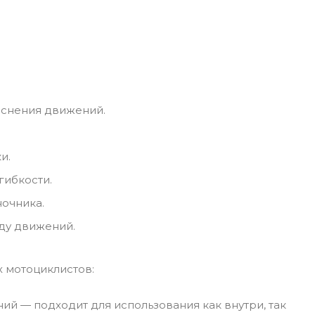
еснения движений.
и.
гибкости.
очника.
ду движений.
х мотоциклистов:
й — подходит для использования как внутри, так