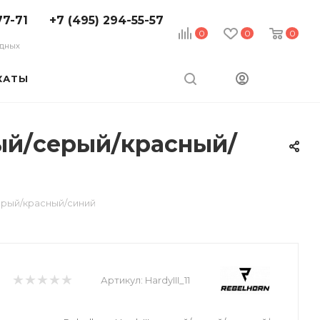
77-71
+7 (495) 294-55-57
0
0
0
ходных
КАТЫ
ный/серый/красный/
серый/красный/синий
Артикул:
HardyIII_11