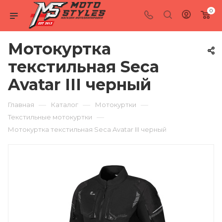
0
Мотокуртка
текстильная Seca
Avatar III черный
—
—
—
Главная
Каталог
Мотокуртки
—
Текстильные мотокуртки
Мотокуртка текстильная Seca Avatar III черный