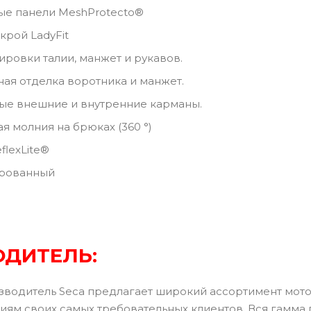
ые панели MeshProtecto®
рой LadyFit
ировки талии, манжет и рукавов.
ная отделка воротника и манжет.
ые внешние и внутренние карманы.
я молния на брюках (360 °)
flexLite®
рованный
ДИТЕЛЬ:
зводитель Seca предлагает широкий ассортимент мот
иям своих самых требовательных клиентов. Вся гамма 