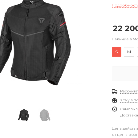
Подробност
22 20
Наличие в М
S
M
Рассчита
Хочу в п
Самовыво
Доставка
Цена действи
от цен в роз