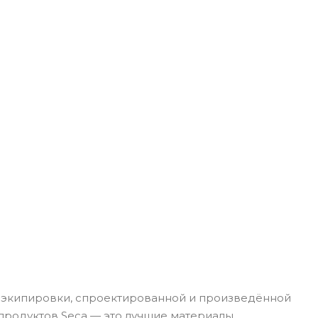
оэкипировки, спроектированной и произведённой
продуктов Seca — это лучшие материалы,