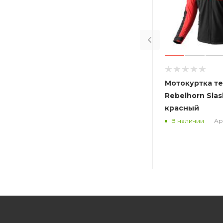
Мотокуртка т
Rebelhorn Sla
красный
Арт
В наличии