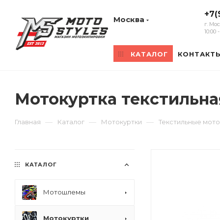
+7(
Москва
г. Мо
10:00
КАТАЛОГ
КОНТАКТ
Мотокуртка текстильна
—
—
—
Главная
Каталог
Мотокуртки
Текстильные мото
КАТАЛОГ
Мотошлемы
Мотокуртки