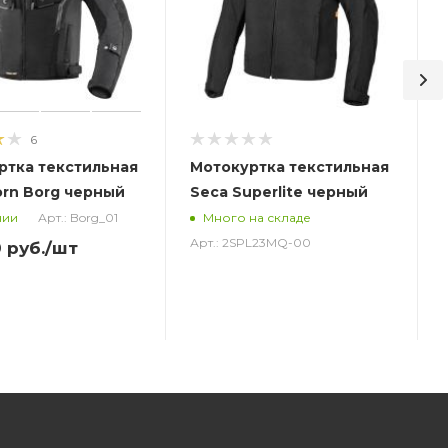
6
ртка текстильная
Мотокуртка текстильная
orn Borg черный
Seca Superlite черный
Арт.: Borg_01
чии
Много на складе
Арт.: 2SPL23MQ-00
0
руб.
/шт