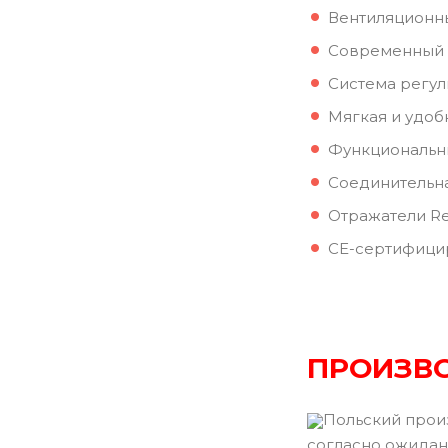
Вентиляционн
Современный к
Система регул
Мягкая и удоб
Функциональн
Соединительна
Отражатели Re
CE-сертифици
ПРОИЗВО
Польский прои
согласно ожидан