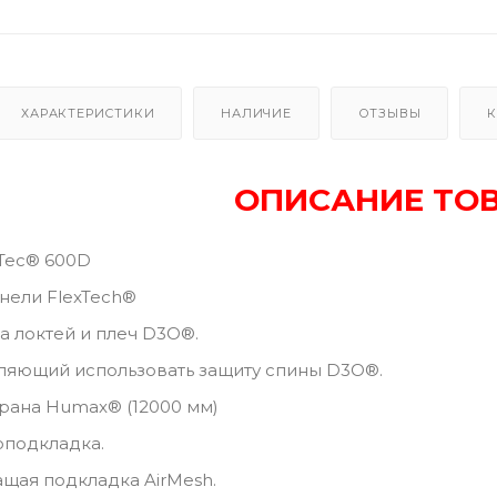
ХАРАКТЕРИСТИКИ
НАЛИЧИЕ
ОТЗЫВЫ
К
ОПИСАНИЕ ТО
Tec® 600D
нели FlexTech®
а локтей и плеч D3O®.
ляющий использовать защиту спины D3O®.
рана Humax® (12000 мм)
оподкладка.
щая подкладка AirMesh.