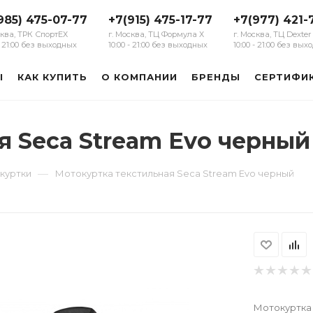
985) 475-07-77
+7(915) 475-17-77
+7(977) 421-
сква, ТРК СпортЕХ
г. Москва, ТЦ Формула Х
г. Москва, ТЦ Dexter
 - 21:00 без выходных
10:00 - 21:00 без выходных
10:00 - 21:00 без вы
Ы
КАК КУПИТЬ
О КОМПАНИИ
БРЕНДЫ
СЕРТИФИ
я Seca Stream Evo черный
—
куртки
Мотокуртка текстильная Seca Stream Evo черный
Мотокуртка 