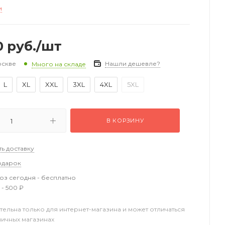
и
0
руб.
/шт
оскве
Нашли дешевле?
Много на складе
L
XL
XXL
3XL
4XL
5XL
В КОРЗИНУ
ть доставку
одарок
з сегодня - бесплатно
 - 500 ₽
тельна только для интернет-магазина и может отличаться
ничных магазинах