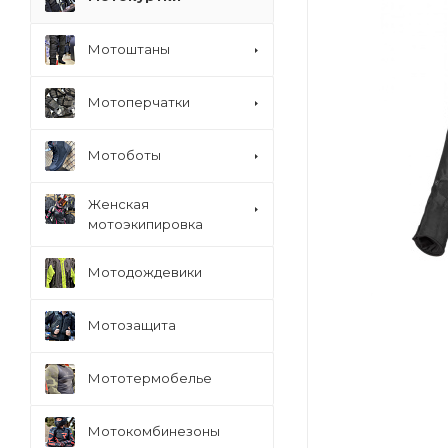
Мотоштаны
Мотоперчатки
Мотоботы
Женская
мотоэкипировка
Мотодождевики
Мотозащита
Мототермобелье
Мотокомбинезоны