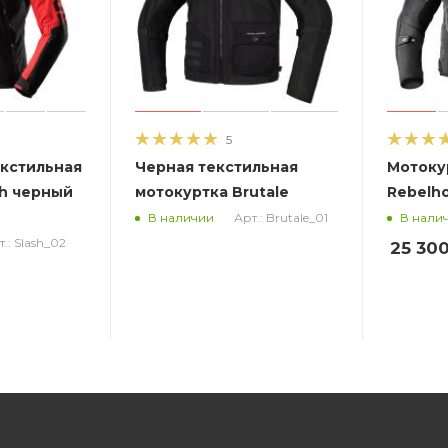
5
екстильная
Черная текстильная
Мотоку
sh черный
мотокуртка Brutale
Rebelh
Арт.: Brutale_01
В наличии
В нали
.: Slash_02
25 30