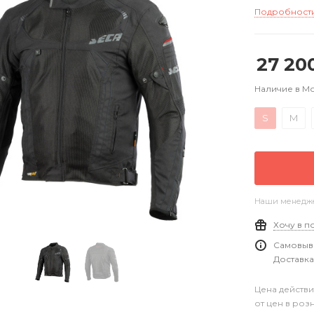
Подробност
27 20
Наличие в М
S
M
Наши менеджер
Хочу в п
Самовыво
Доставка
Цена действи
от цен в роз