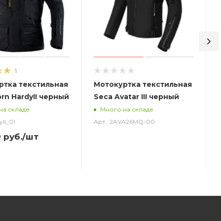
1
ртка текстильная
Мотокуртка текстильная
rn HardyII черный
Seca Avatar III черный
на складе
Много на складе
yII_01
Арт.: 2AVA26MQ-00
0
руб.
/шт