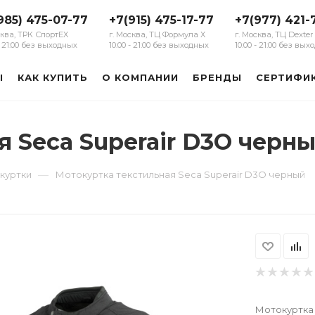
985) 475-07-77
+7(915) 475-17-77
+7(977) 421-
сква, ТРК СпортЕХ
г. Москва, ТЦ Формула Х
г. Москва, ТЦ Dexter
 - 21:00 без выходных
10:00 - 21:00 без выходных
10:00 - 21:00 без вы
Ы
КАК КУПИТЬ
О КОМПАНИИ
БРЕНДЫ
СЕРТИФИ
 Seca Superair D3O черн
—
куртки
Мотокуртка текстильная Seca Superair D3O черный
Мотокуртка 