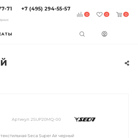
77-71
+7 (495) 294-55-57
0
0
0
ходных
КАТЫ
ый
Артикул:
2SUP20MQ-00
текстильная Seca Super Air черный