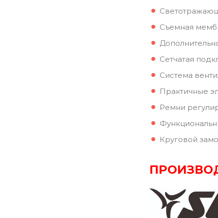
Светотражающи
Cъемная мембр
Дополнительна
Сетчатая подк
Система вентил
Практичные эл
Ремни регулир
Функциональн
Круговой замо
ПРОИЗВО