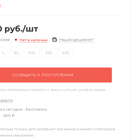
и
0
руб.
/шт
оскве
Нашли дешевле?
Нет в наличии
L
XL
XXL
3XL
4XL
СООБЩИТЬ О ПОСТУПЛЕНИИ
ы обязательно свяжутся с вами и уточнят условия заказа
одарок
з сегодня - бесплатно
 - 500 ₽
тельна только для интернет-магазина и может отличаться
ничных магазинах