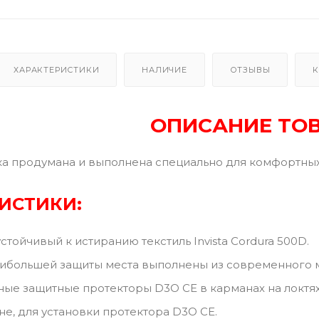
ХАРАКТЕРИСТИКИ
НАЛИЧИЕ
ОТЗЫВЫ
К
ОПИСАНИЕ ТО
ка продумана и выполнена специально для комфортных
ИСТИКИ:
тойчивый к истиранию текстиль Invista Cordura 500D.
большей защиты места выполнены из современного м
ые защитные протекторы D3O CE в карманах на локтях 
не, для установки протектора D3O CE.