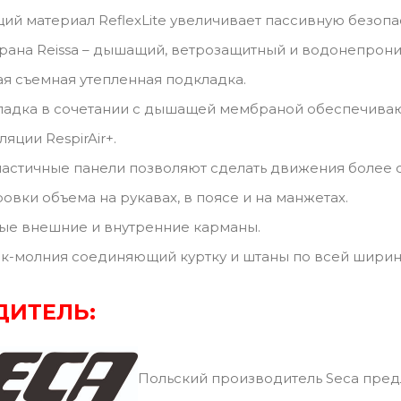
й материал ReflexLite увеличивает пассивную безопа
ана Reissa – дышащий, ветрозащитный и водонепрон
я съемная утепленная подкладка.
ладка в сочетании с дышащей мембраной обеспечива
яции RespirAir+.
астичные панели позволяют сделать движения более
овки объема на рукавах, в поясе и на манжетах.
ые внешние и внутренние карманы.
к-молния соединяющий куртку и штаны по всей ширине
ДИТЕЛЬ:
Польский производитель Seca пред