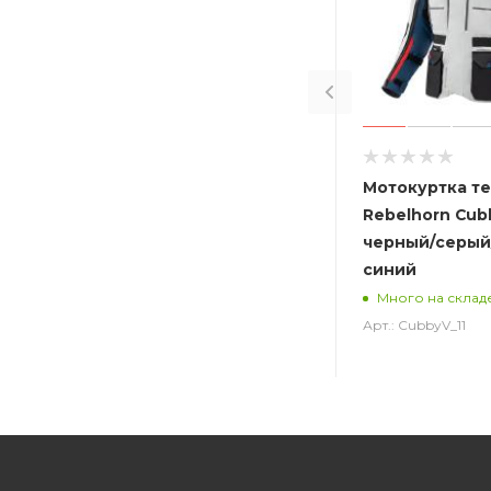
Мотокуртка т
Rebelhorn Cub
черный/серый
синий
Много на склад
Арт.: CubbyV_11