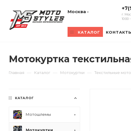
+7(
Москва
г. Мо
10:00
КАТАЛОГ
КОНТАКТ
Мотокуртка текстильная
—
—
—
Главная
Каталог
Мотокуртки
Текстильные мото
КАТАЛОГ
Мотошлемы
Мотокуртки