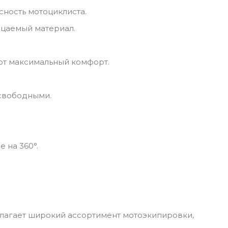
сность мотоциклиста.
ицаемый материал.
ют максимальный комфорт.
 свободными.
 на 360°.
лагает широкий ассортимент мотоэкипировки,