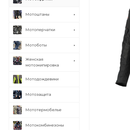
Мотоштаны
Мотоперчатки
Мотоботы
Женская
мотоэкипировка
Мотодождевики
Мотозащита
Мототермобелье
Мотокомбинезоны