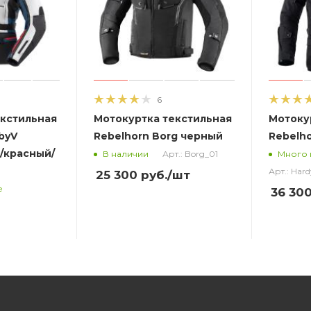
6
екстильная
Мотокуртка текстильная
Мотоку
byV
Rebelhorn Borg черный
Rebelho
/красный/
Арт.: Borg_01
В наличии
Много 
Арт.: Hard
25 300
руб.
/шт
е
36 30