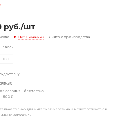
и
0
руб.
/шт
оскве
Снято с производства
Нет в наличии
шевле?
XXL
ть доставку
одарок
з сегодня - бесплатно
 - 500 ₽
тельна только для интернет-магазина и может отличаться
ничных магазинах