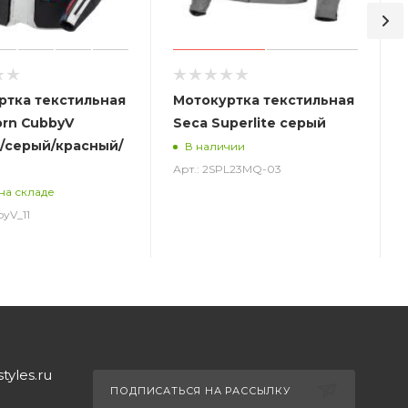
ртка текстильная
Мотокуртка текстильная
orn CubbyV
Seca Superlite серый
/серый/красный/
В наличии
Арт.: 2SPL23MQ-03
А
на складе
byV_11
yles.ru
ПОДПИСАТЬСЯ НА РАССЫЛКУ