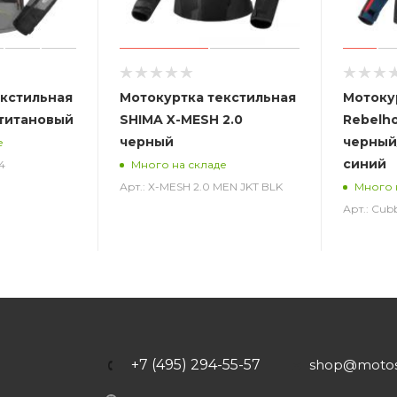
екстильная
Мотокуртка текстильная
Мотоку
I титановый
SHIMA X-MESH 2.0
Rebelh
черный
черный
е
синий
4
Много на складе
Арт.: X-MESH 2.0 MEN JKT BLK
Много 
Арт.: Cub
+7 (495) 294-55-57
shop@motost