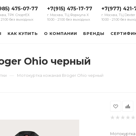
985) 475-07-77
+7(915) 475-17-77
+7(977) 421-
сква, ТРК СпортЕХ
г. Москва, ТЦ Формула Х
г. Москва, ТЦ Dexter
 - 21:00 без выходных
10:00 - 21:00 без выходных
10:00 - 21:00 без вы
Ы
КАК КУПИТЬ
О КОМПАНИИ
БРЕНДЫ
СЕРТИФИ
oger Ohio черный
—
тки
Мотокуртка кожаная Broger Ohio черный
Мотокуртка 