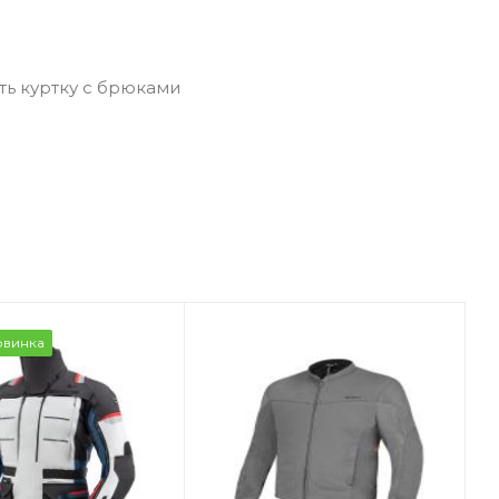
ь куртку с брюками
овинка