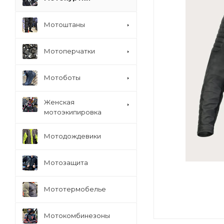
Мотоштаны
Мотоперчатки
Мотоботы
Женская
мотоэкипировка
Мотодождевики
Мотозащита
Мототермобелье
Мотокомбинезоны