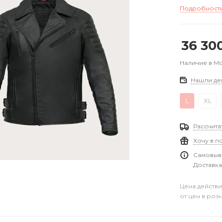
Подробност
36 30
Наличие в М
Нашли де
L
XL
Рассчита
Хочу в п
Самовыво
Доставка
Цена действи
от цен в роз