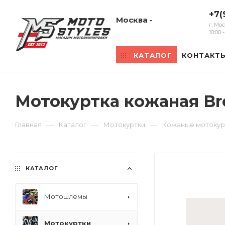
+7(
Москва
г. Мо
10:00
КАТАЛОГ
КОНТАКТ
Мотокуртка кожаная Br
—
—
—
Главная
Каталог
Мотокуртки
Кожаные мотокур
КАТАЛОГ
Мотошлемы
Мотокуртки