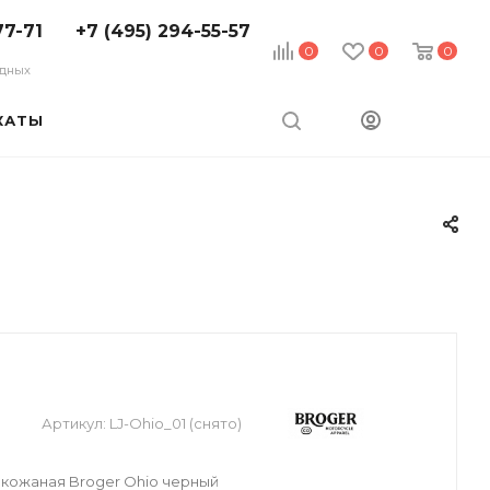
77-71
+7 (495) 294-55-57
0
0
0
ходных
КАТЫ
Артикул:
LJ-Ohio_01 (снято)
кожаная Broger Ohio черный