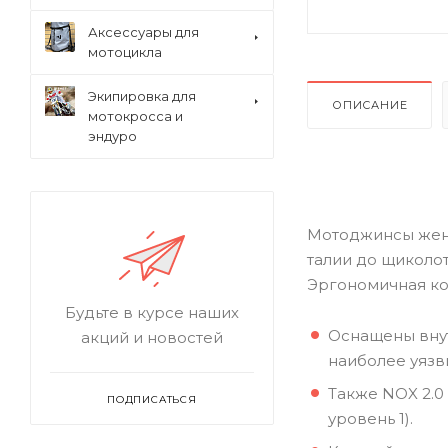
Аксессуары для
мотоцикла
Экипировка для
ОПИСАНИЕ
мотокросса и
эндуро
Мотоджинсы женс
талии до щиколо
Эргономичная ко
Будьте в курсе наших
Оснащены внут
акций и новостей
наиболее уязв
Также NOX 2.0
ПОДПИСАТЬСЯ
уровень 1).