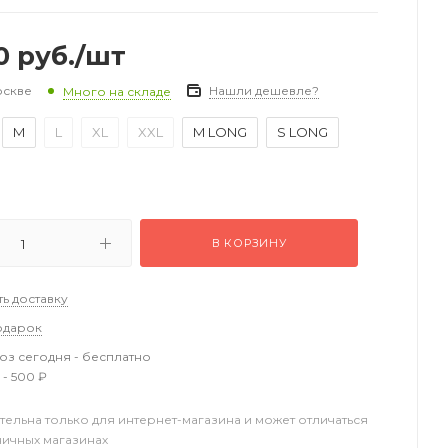
0
руб.
/шт
оскве
Нашли дешевле?
Много на складе
M
L
XL
XXL
M LONG
S LONG
В КОРЗИНУ
ть доставку
одарок
з сегодня - бесплатно
 - 500 ₽
тельна только для интернет-магазина и может отличаться
ничных магазинах