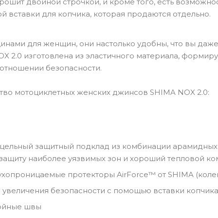
ошит двойной строчкой, и кроме того, есть возможн
й вставки для копчика, которая продаются отдельно.
ами для женщин, они настолько удобны, что вы даже 
X 2.0 изготовлена из эластичного материала, формиру
отношении безопасности.
ство мотоциклетных женских джинсов SHIMA NOX 2.0:
цельный защитный подклад из комбинации арамидных
защиту наиболее уязвимых зон и хороший тепловой к
хопроницаемые протекторы AirForce™ от SHIMA (колени
увеличения безопасности с помощью вставки копчика,
ойные швы