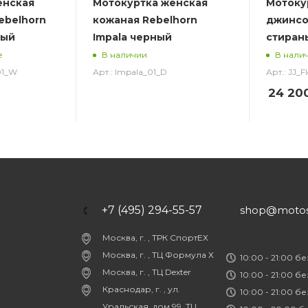
енская
Мотокуртка женская
Мотоку
ebelhorn
кожаная Rebelhorn
джинсов
ный
Impala черный
стиран
е
В наличии
В нали
01_W
Арт.: Impala_01_D
Арт.: JJ_F
24 20
+7 (495) 294-55-57
shop@motost
Москва, г. , ТРК СпортЕХ
Москва, г. , ТЦ Формула Х
10:00 - 21:00 б
Москва, г. , ТЦ Dexter
10:00 - 21:00 б
Краснодар, г. , ул.
10:00 - 21:00 б
Уральская, дом 99, ТЦ