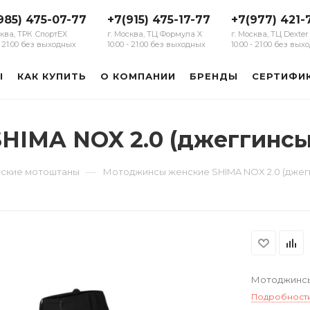
985) 475-07-77
+7(915) 475-17-77
+7(977) 421-
сква, ТРК СпортЕХ
г. Москва, ТЦ Формула Х
г. Москва, ТЦ Dexter
 - 21:00 без выходных
10:00 - 21:00 без выходных
10:00 - 21:00 без вы
Ы
КАК КУПИТЬ
О КОМПАНИИ
БРЕНДЫ
СЕРТИФИ
HIMA NOX 2.0 (джеггинсы
—
ские мотоштаны
Мотоджинсы женские SHIMA NOX 2.0 (джег
Мотоджинсы
Подробност