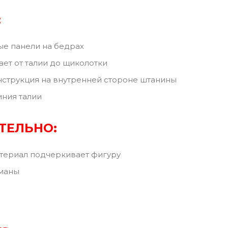
:
е панели на бедрах
ает от талии до щиколотки
струкция на внутренней стороне штанины
ния талии
ТЕЛЬНО:
териал подчеркивает фигуру
маны