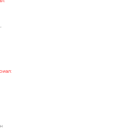
л:
,
риал:
н