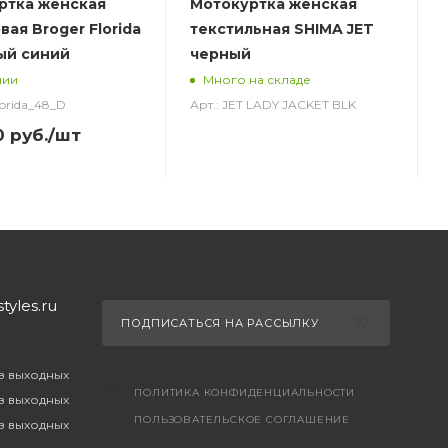
ртка женская
Мотокуртка женская
ая Broger Florida
текстильная SHIMA JET
ый синий
черный
чии
Много на складе
lorida_48_D
Арт.: JET LADY JACKET BLK
0
руб.
/шт
yles.ru
ПОДПИСАТЬСЯ НА РАССЫЛКУ
ез выходных
ПОЛИТИКА КОНФИДЕНЦИАЛЬНОСТИ
ез выходных
ПОЛЬЗОВАТЕЛЬСКОЕ СОГЛАШЕНИЕ
ез выходных