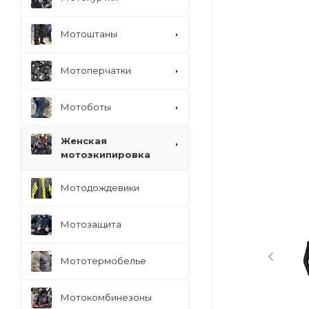
Мотоштаны
Мотоперчатки
Мотоботы
Женская
мотоэкипировка
Мотодождевики
Мотозащита
Мототермобелье
Мотокомбинезоны