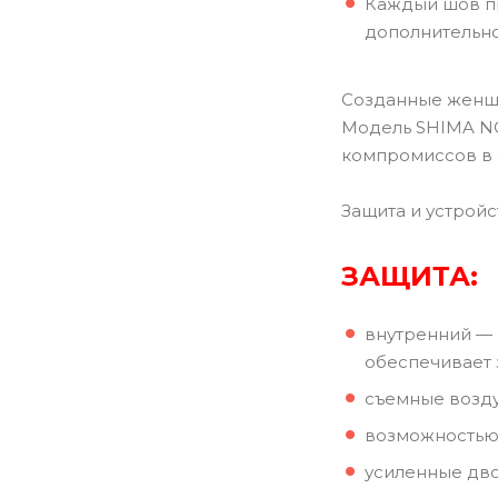
Каждый шов пр
дополнительно
Созданные женщин
Модель SHIMA NO
компромиссов в 
Защита и устрой
ЗАЩИТА:
внутренний — 
обеспечивает 
съемные возду
возможностью 
усиленные дв