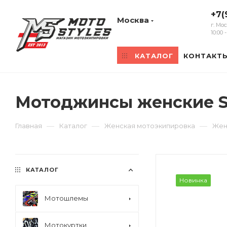
+7(
Москва
г. Мо
10:00
КАТАЛОГ
КОНТАКТ
Мотоджинсы женские S
—
—
—
Главная
Каталог
Женская мотоэкипировка
Жен
КАТАЛОГ
Новинка
Мотошлемы
Мотокуртки