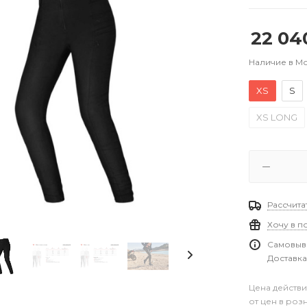
22 04
Наличие в М
XS
S
XS LONG
Рассчита
Хочу в п
Самовыво
Доставка
Цена действи
от цен в роз