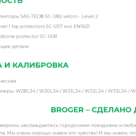
НОСТЬ
кторы SAS-TEC® SC-1/82 velcro - Level 2
el 1 hip protectors SC-1/07 evo EN1621
ilbone protector SC-1/08
щие детали
 И КАЛИБРОВКА
ческая
меры: W28L34 / W30L34 / W31L34 / W32L34 / W33L34 / W
BROGER – СДЕЛАНО 
верхом, наслаждаетесь городскими поездками и любите
ла. Мы очень хорошо знаем это чувство! И мы знаем, ч