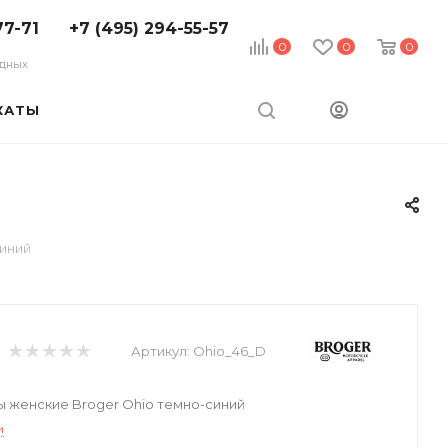
77-71
+7 (495) 294-55-57
0
0
0
ходных
КАТЫ
иний
Артикул:
Ohio_46_D
 женские Broger Ohio темно-синий
и