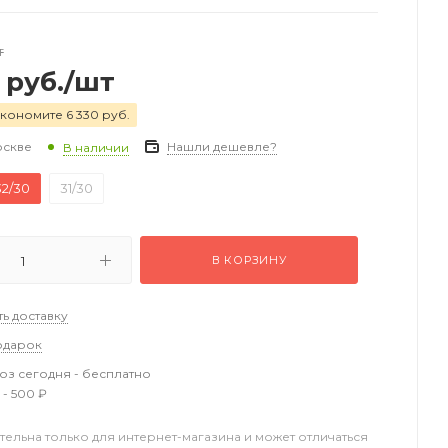
т
руб.
/шт
кономите 6 330 руб.
оскве
Нашли дешевле?
В наличии
32/30
31/30
В КОРЗИНУ
ть доставку
одарок
з сегодня - бесплатно
 - 500 ₽
тельна только для интернет-магазина и может отличаться