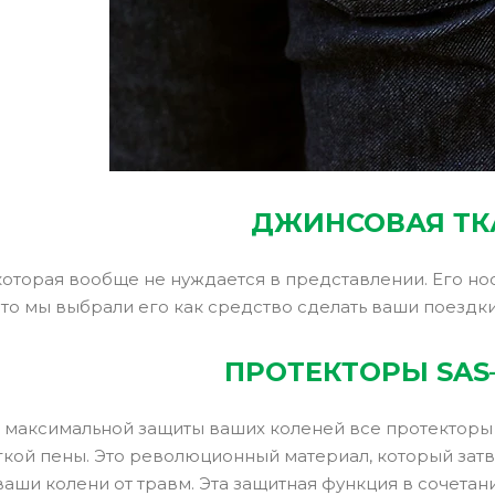
ДЖИНСОВАЯ ТК
 которая вообще не нуждается в представлении. Его но
что мы выбрали его как средство сделать ваши поездк
ПРОТЕКТОРЫ SAS
 максимальной защиты ваших коленей все протекторы
гкой пены. Это революционный материал, который затв
аши колени от травм. Эта защитная функция в сочета