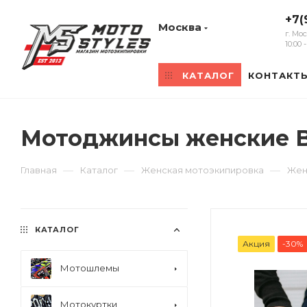
+7(
Москва
г. Мо
10:00
КАТАЛОГ
КОНТАКТ
Мотоджинсы женские Br
—
—
—
Главная
Каталог
Женская мотоэкипировка
Жен
КАТАЛОГ
Акция
-30%
Мотошлемы
Мотокуртки