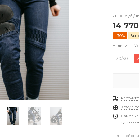
21 100
руб.
/ш
14 770
-30%
Вы э
Наличие в М
30/30
Рассчита
Хочу в п
Самовыво
Доставка
Цена действи