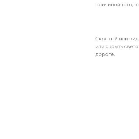
причиной того, ч
Скрытый или види
или скрыть свет
дороге.