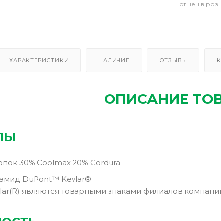
от цен в роз
ХАРАКТЕРИСТИКИ
НАЛИЧИЕ
ОТЗЫВЫ
К
ОПИСАНИЕ ТО
ЛЫ
опок 30% Coolmax 20% Cordura
рамид DuPont™ Kevlar®
lar(R) являются товарными знаками филиалов компании