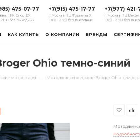
985) 475-07-77
+7(915) 475-17-77
+7(977) 421-
сква, ТРК СпортЕХ
г. Москва, ТЦ Формула Х
г. Москва, ТЦ Dexter
 - 21:00 без выходных
10:00 - 21:00 без выходных
10:00 - 21:00 без вы
Ы
КАК КУПИТЬ
О КОМПАНИИ
БРЕНДЫ
СЕРТИФИ
oger Ohio темно-синий
—
ские мотоштаны
Мотоджинсы женские Broger Ohio темно-с
Мотоджинсы
Подробност