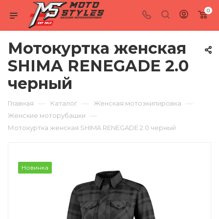
0
Мотокуртка женская
SHIMA RENEGADE 2.0
черный
—
—
—
Главная
Каталог
Женская мотоэкипировка
—
Женские моторубашки
Мотокуртка женская SHIMA RENEGADE 2.0 черный
Новинка