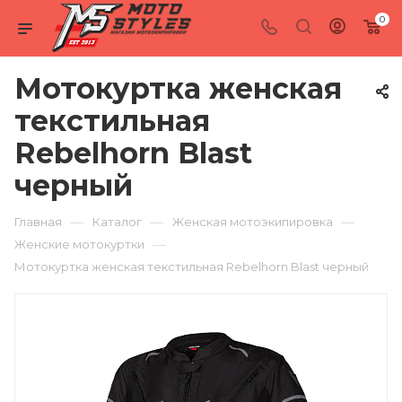
0
Мотокуртка женская
текстильная
Rebelhorn Blast
черный
—
—
—
Главная
Каталог
Женская мотоэкипировка
—
Женские мотокуртки
Мотокуртка женская текстильная Rebelhorn Blast черный