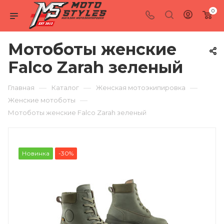
0
Мотоботы женские
Falco Zarah зеленый
—
—
—
Главная
Каталог
Женская мотоэкипировка
—
Женские мотоботы
Мотоботы женские Falco Zarah зеленый
Новинка
-30%