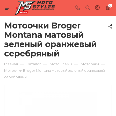
0
Мотоочки Broger
Montana матовый
зеленый оранжевый
серебряный
—
—
—
—
Главная
Каталог
Мотошлемы
Мотоочки
Мотоочки Broger Montana матовый зеленый оранжевый
серебряный