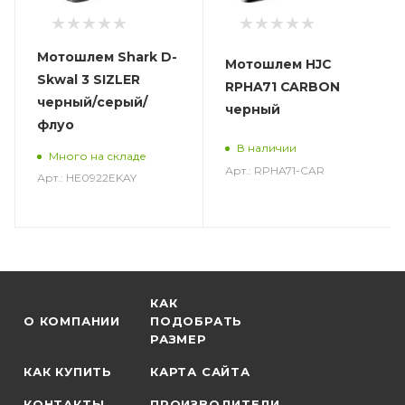
Мотошлем Shark D-
Мотошлем HJC
Skwal 3 SIZLER
RPHA71 CARBON
черный/серый/
черный
флуо
В наличии
Много на складе
Арт.: RPHA71-CAR
Арт.: HE0922EKAY
КАК
О КОМПАНИИ
ПОДОБРАТЬ
РАЗМЕР
КАК КУПИТЬ
КАРТА САЙТА
КОНТАКТЫ
ПРОИЗВОДИТЕЛИ