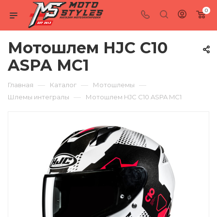
0
Мотошлем HJC C10
ASPA MC1
—
—
—
Главная
Каталог
Мотошлемы
—
Шлемы интегралы
Мотошлем HJC C10 ASPA MC1