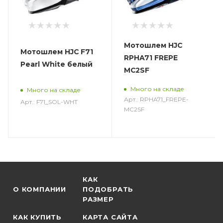
Мотошлем HJC
Мотошлем HJC F71
RPHA71 FREPE
Pearl White белый
MC2SF
Много на складе
Много на складе
Арт.: RPHA71_FREPE-
Арт.: F71_SOL-WHT
MC2SF
КАК
О КОМПАНИИ
ПОДОБРАТЬ
РАЗМЕР
КАК КУПИТЬ
КАРТА САЙТА