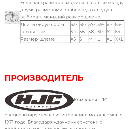
Если ваш размер находится на стыке между
двумя размерами в таблице, то следует
выбирать меньший размер шлема.
Длина окружности
53-
55-
57-
59-
61-
63-
головы, см
54
56
58
60
62
64
Размер шлема
XS
S
M
L
XL
XXL
ПРОИЗВОДИТЕЛЬ
Компания HJC
специализируется на изготовлении мотошлемов с
1971 года. Благодаря удачному сочетанию