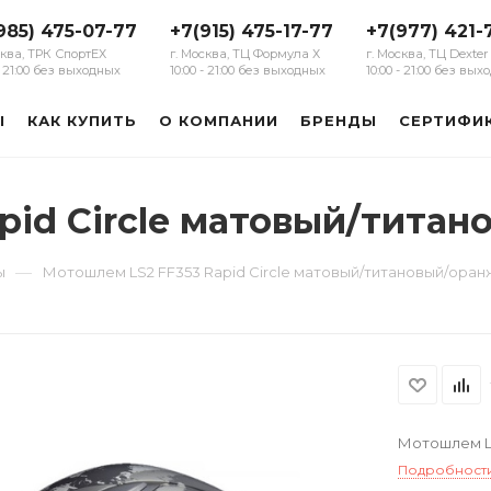
985) 475-07-77
+7(915) 475-17-77
+7(977) 421-
сква, ТРК СпортЕХ
г. Москва, ТЦ Формула Х
г. Москва, ТЦ Dexter
 - 21:00 без выходных
10:00 - 21:00 без выходных
10:00 - 21:00 без вы
Ы
КАК КУПИТЬ
О КОМПАНИИ
БРЕНДЫ
СЕРТИФИ
pid Circle матовый/тита
—
ы
Мотошлем LS2 FF353 Rapid Circle матовый/титановый/ора
Мотошлем LS
Подробност