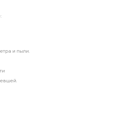
:
етра и пыли.
ти
левшей.