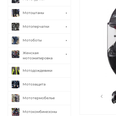
Мотоштаны
Мотоперчатки
Мотоботы
Женская
мотоэкипировка
Мотодождевики
Мотозащита
Мототермобелье
Мотокомбинезоны