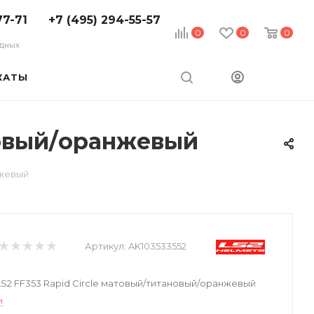
77-71
+7 (495) 294-55-57
0
0
0
ходных
КАТЫ
новый/оранжевый
нжевый
Артикул:
AK103533552
2 FF353 Rapid Circle матовый/титановый/оранжевый
и