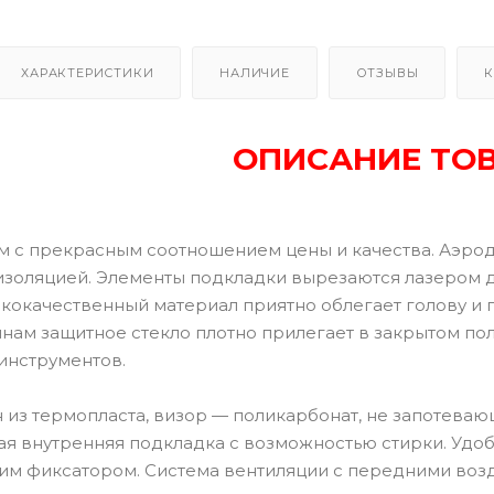
ХАРАКТЕРИСТИКИ
НАЛИЧИЕ
ОТЗЫВЫ
К
ОПИСАНИЕ ТО
 с прекрасным соотношением цены и качества. Аэро
изоляцией. Элементы подкладки вырезаются лазером 
кокачественный материал приятно облегает голову и
инам защитное стекло плотно прилегает в закрытом по
инструментов.
из термопласта, визор — поликарбонат, не запотевающ
ая внутренняя подкладка с возможностью стирки. Удо
м фиксатором. Система вентиляции с передними возд