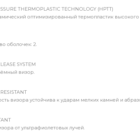
ESSURE THERMOPLASTIC TECHNOLOGY (HPTT)
мический оптимизированный термопластик высокого 
о оболочек: 2.
LEASE SYSTEM
ёмный визор.
RESISTANT
сть визора устойчива к ударам мелких камней и абраз
TANT
изора от ультрафиолетовых лучей.