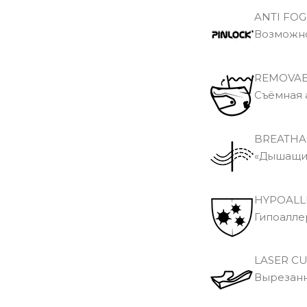
ANTI FOG
Возможно
REMOVAB
Съёмная 
BREATHA
«Дышащий
HYPOALL
Гипоалле
LASER C
Вырезанн