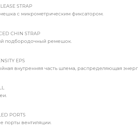
LEASE STRAP
мешка с микрометрическим фиксатором.
CED CHIN STRAP
ый подбородочный ремешок.
NSITY EPS
йная внутренняя часть шлема, распределяющая энерг
LL
еи.
ED PORTS
е порты вентиляции.