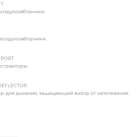
NT
оздухозаборники.
T
воздухозаборники.
 PORT
кстракторы.
DEFLECTOR
р для дыхания, защищающий визор от запотевания.