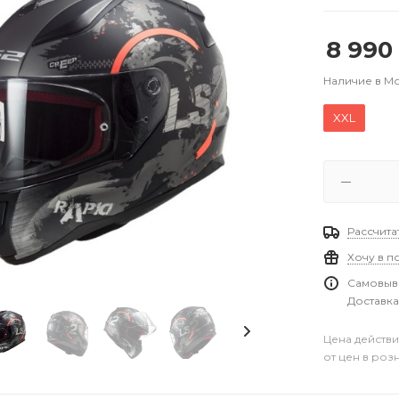
8 990
Наличие в М
XXL
Рассчита
Хочу в п
Самовыво
Доставка
Цена действи
от цен в роз