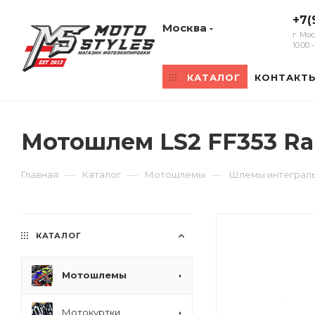
+7(
Москва
г. Мо
10:00
КАТАЛОГ
КОНТАКТ
Мотошлем LS2 FF353 Ra
—
—
—
Главная
Каталог
Мотошлемы
Шлемы интеграл
КАТАЛОГ
Мотошлемы
Мотокуртки