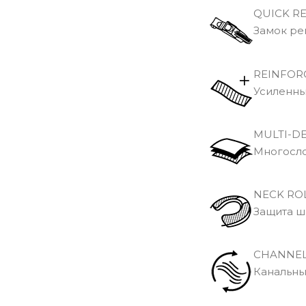
QUICK RE
Замок ре
REINFOR
Усиленн
MULTI-DE
Многосло
NECK RO
Защита ш
CHANNEL
Канальны