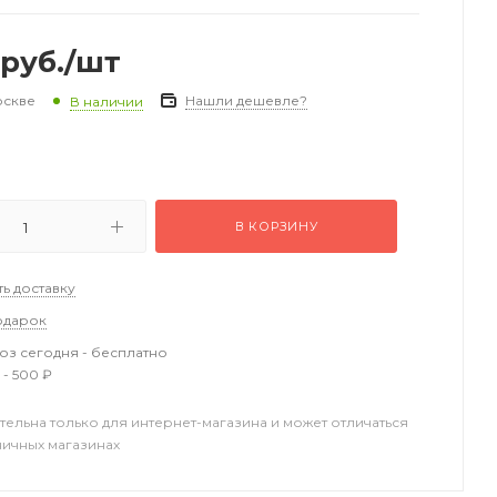
руб.
/шт
оскве
Нашли дешевле?
В наличии
В КОРЗИНУ
ть доставку
одарок
з сегодня - бесплатно
 - 500 ₽
тельна только для интернет-магазина и может отличаться
ничных магазинах