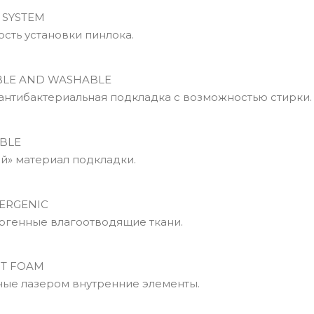
 SYSTEM
сть установки пинлока.
LE AND WASHABLE
антибактериальная подкладка с возможностью стирки.
BLE
» материал подкладки.
ERGENIC
ргенные влагоотводящие ткани.
UT FOAM
ые лазером внутренние элементы.