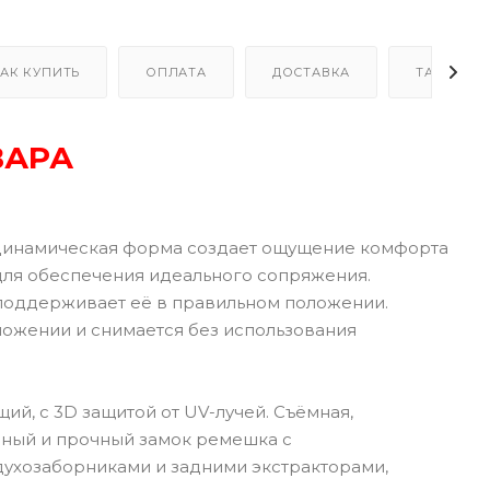
АК КУПИТЬ
ОПЛАТА
ДОСТАВКА
ТАБЛИЦА
ВАРА
динамическая форма создает ощущение комфорта
для обеспечения идеального сопряжения.
 поддерживает её в правильном положении.
ложении и снимается без использования
ий, с 3D защитой от UV-лучей. Съёмная,
бный и прочный замок ремешка с
ухозаборниками и задними экстракторами,