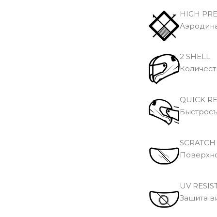
HIGH PR
Аэродина
2 SHELL
Количеств
QUICK RE
Быстросъ
SCRATCH 
Поверхно
UV RESIS
Защита в