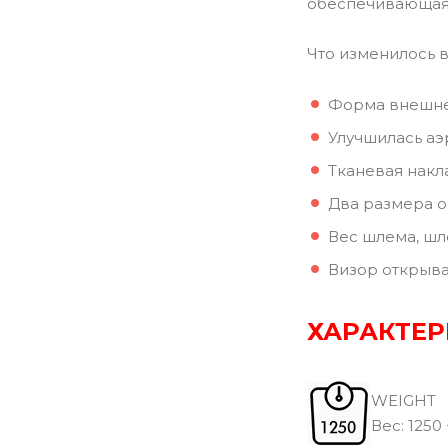
обеспечивающая
Что изменилось в
Форма внешней
Улучшилась аэ
Тканевая накл
Два размера о
Вес шлема, шл
Визор открыва
ХАРАКТЕР
WEIGHT
Вec: 1250 +