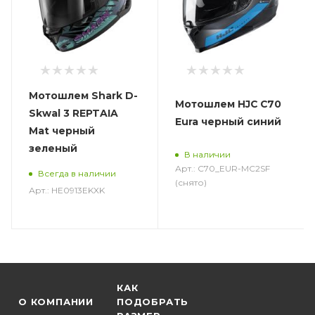
Мотошлем Shark D-
Мотошлем HJC C70
Skwal 3 REPTAIA
Eura черный синий
Mat черный
зеленый
В наличии
Арт.: C70_EUR-MC2SF
Всегда в наличии
(снято)
Арт.: HE0913EKXK
КАК
О КОМПАНИИ
ПОДОБРАТЬ