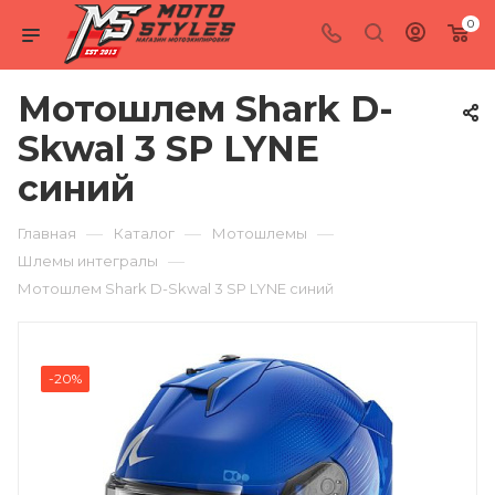
0
Мотошлем Shark D-
Skwal 3 SP LYNE
синий
—
—
—
Главная
Каталог
Мотошлемы
—
Шлемы интегралы
Мотошлем Shark D-Skwal 3 SP LYNE синий
-20%