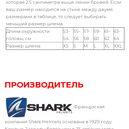
которая 2.5 сантиметра выше линии бровей. Если
ваш размер находится на стыке между двумя
размерами в таблице, то следует выбирать
меньший размер шлема.
Длина окружности
53-
55-
57-
59-
61-
63-
головы, см
54
56
58
60
62
64
Размер шлема
XS
S
M
L
XL
XXL
ПРОИЗВОДИТЕЛЬ
Французская
компания Shark Helmets основана в 1929 году.
Каждые 2 минуты более чем в 35 странах мира