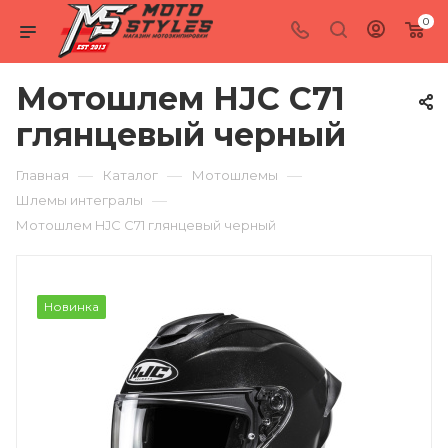
0
Мотошлем HJC C71
глянцевый черный
—
—
—
Главная
Каталог
Мотошлемы
—
Шлемы интегралы
Мотошлем HJC C71 глянцевый черный
Новинка