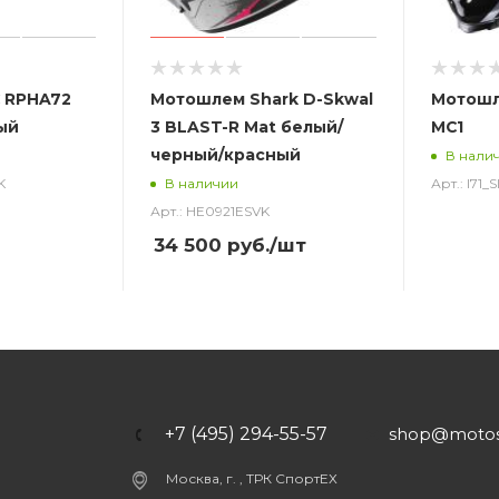
 RPHA72
Мотошлем Shark D-Skwal
Мотошл
ый
3 BLAST-R Mat белый/
MC1
черный/красный
В нали
K
Арт.: I71
В наличии
Арт.: HE0921ESVK
34 500
руб.
/шт
+7 (495) 294-55-57
shop@motost
Москва, г. , ТРК СпортЕХ