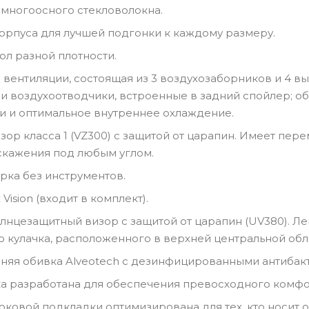
 многоосного стекловолокна.
орпуса для лучшей подгонки к каждому размеру.
л разной плотности.
 вентиляции, состоящая из 3 воздухозаборников и 4 в
 и воздухоотводчики, встроенные в задний спойлер; 
и и оптимальное внутреннее охлаждение.
зор класса 1 (VZ300) с защитой от царапин. Имеет пер
скажения под любым углом.
рка без инструментов.
 Vision (входит в комплект).
лнцезащитный визор с защитой от царапин (UV380). Л
 кулачка, расположенного в верхней центральной обл
няя обивка Alveotech с дезинфицированными антибак
а разработана для обеспечения превосходного комфор
ковой подкладки оптимизирована для тех, кто носит очк