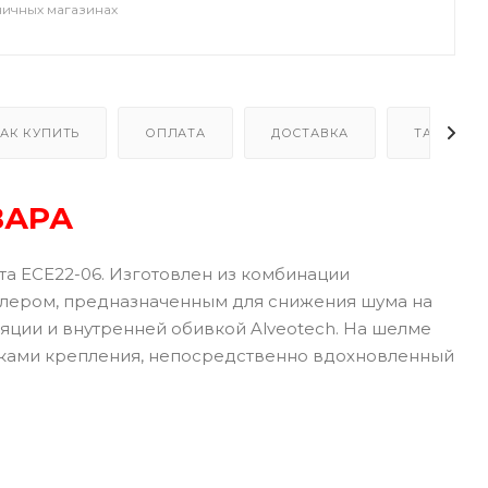
ничных магазинах
АК КУПИТЬ
ОПЛАТА
ДОСТАВКА
ТАБЛИЦА
ВАРА
та ECE22-06. Изготовлен из комбинации
лером, предназначенным для снижения шума на
яции и внутренней обивкой Alveotech. На шелме
очками крепления, непосредственно вдохновленный