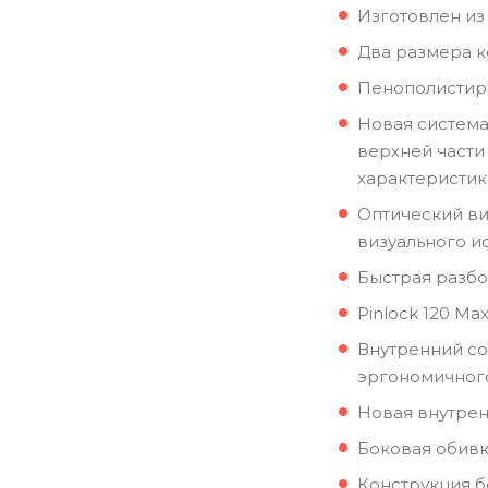
Изготовлен из
Два размера к
Пенополистиро
Новая система
верхней части
характеристик
Оптический ви
визуального и
Быстрая разбо
Pinlock 120 Max
Внутренний со
эргономичного
Новая внутрен
Боковая обивк
Конструкция бо