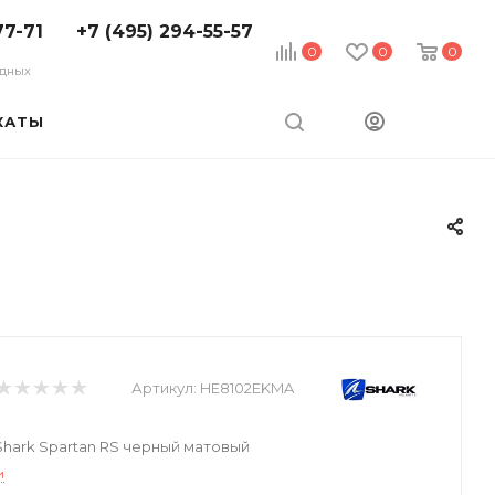
77-71
+7 (495) 294-55-57
0
0
0
ходных
КАТЫ
Артикул:
HE8102EKMA
hark Spartan RS черный матовый
и