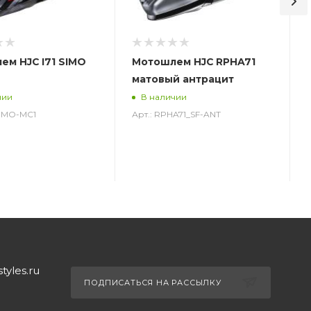
ем HJC I71 SIMO
Мотошлем HJC RPHA71
матовый антрацит
чии
В наличии
_SIMO-MC1
Арт.: RPHA71_SF-ANT
yles.ru
ПОДПИСАТЬСЯ НА РАССЫЛКУ