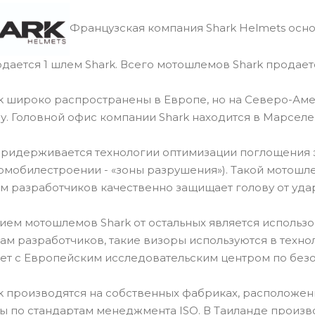
Французская компания Shark Helmets основ
дается 1 шлем Shark. Всего мотошлемов Shark продаетс
 широко распространены в Европе, но на Северо-Аме
ду. Головной офис компании Shark находится в Марселе
придерживается технологии оптимизации поглощения 
омобилестроении - «зоны разрушения»). Такой мотош
м разработчиков качественно защищает голову от уда
ем мотошлемов Shark от остальных является использов
вам разработчиков, такие визоры используются в техн
ет с Европейским исследовательским центром по безо
 производятся на собственных фабриках, расположенн
 по стандартам менеджмента ISO. В Таиланде произв