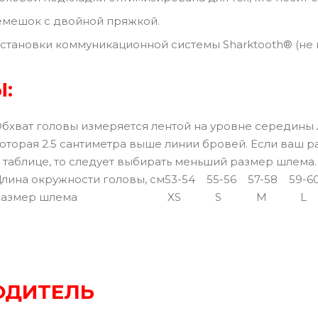
емешок с двойной пряжкой.
становки коммуникационной системы Sharktooth® (не в
:
бхват головы измеряется лентой на уровне середины 
оторая 2.5 сантиметра выше линии бровей. Если ваш 
 таблице, то следует выбирать меньший размер шлема.
лина окружности головы, см
53-54
55-56
57-58
59-6
азмер шлема
XS
S
M
L
ОДИТЕЛЬ