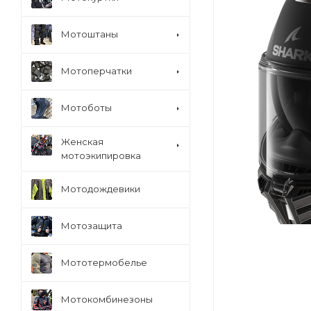
Мотоштаны
Мотоперчатки
Мотоботы
Женская
мотоэкипировка
Мотодождевики
Мотозащита
Мототермобелье
Мотокомбинезоны