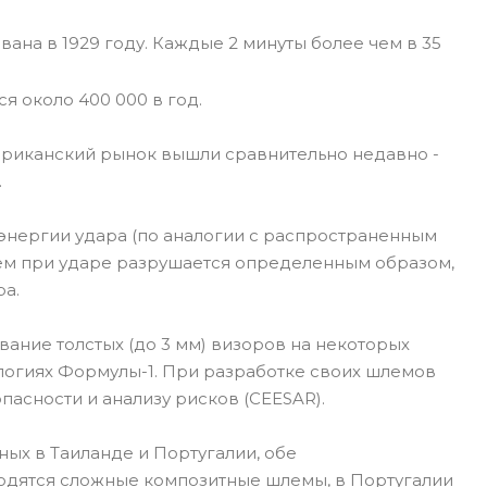
ана в 1929 году. Каждые 2 минуты более чем в 35
я около 400 000 в год.
риканский рынок вышли сравнительно недавно -
.
энергии удара (по аналогии с распространенным
лем при ударе разрушается определенным образом,
ра.
ание толстых (до 3 мм) визоров на некоторых
ологиях Формулы-1. При разработке своих шлемов
пасности и анализу рисков (CEESAR).
ых в Таиланде и Португалии, обе
одятся сложные композитные шлемы, в Португалии