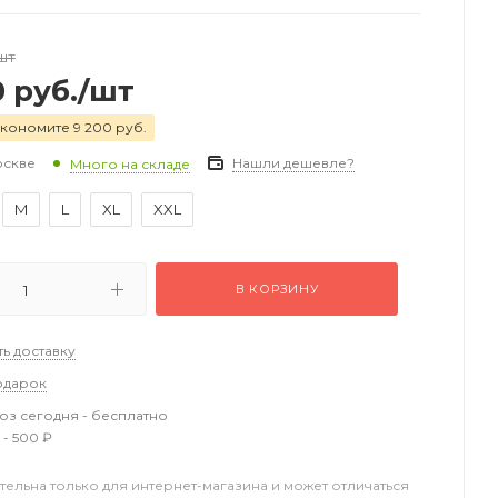
шт
0
руб.
/шт
кономите 9 200 руб.
оскве
Нашли дешевле?
Много на складе
M
L
XL
XXL
В КОРЗИНУ
ть доставку
одарок
з сегодня - бесплатно
 - 500 ₽
тельна только для интернет-магазина и может отличаться