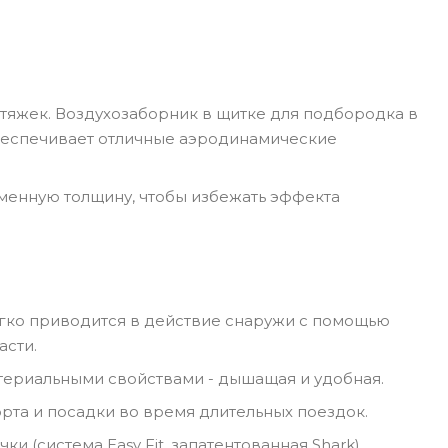
ытяжек. Воздухозаборник в щитке для подбородка в
обеспечивает отличные аэродинамические
еменную толщину, чтобы избежать эффекта
егко приводится в действие снаружи с помощью
асти.
териальными свойствами - дышащая и удобная.
та и посадки во время длительных поездок.
и (система Easy Fit, запатентованная Shark).