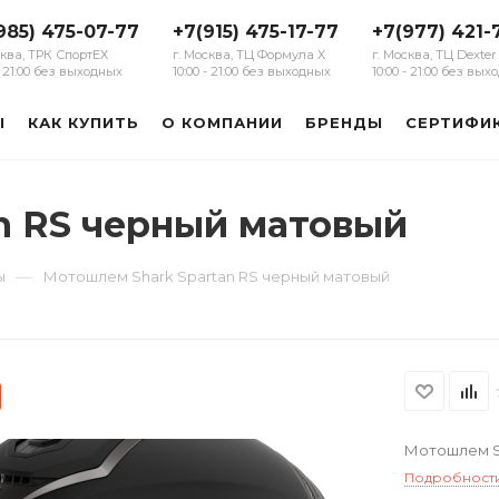
985) 475-07-77
+7(915) 475-17-77
+7(977) 421-
сква, ТРК СпортЕХ
г. Москва, ТЦ Формула Х
г. Москва, ТЦ Dexter
 - 21:00 без выходных
10:00 - 21:00 без выходных
10:00 - 21:00 без вы
Ы
КАК КУПИТЬ
О КОМПАНИИ
БРЕНДЫ
СЕРТИФИ
n RS черный матовый
—
ы
Мотошлем Shark Spartan RS черный матовый
Мотошлем S
Подробност