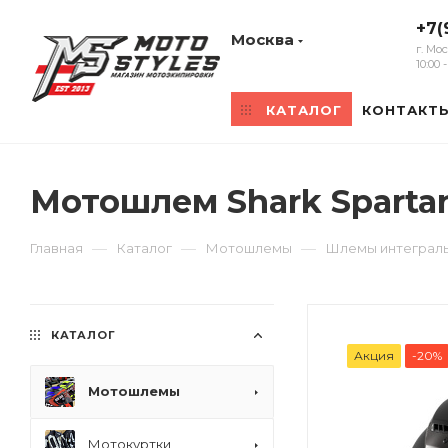
+7(
Москва
г. Мо
10:00
КАТАЛОГ
КОНТАКТ
Мотошлем Shark Sparta
—
—
—
Главная
Каталог
Мотошлемы
Шлемы интеграл
КАТАЛОГ
Акция
-20%
Мотошлемы
Мотокуртки