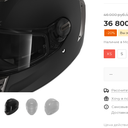
46 000
руб.
/
36 80
-20%
Вы э
Наличие в М
XS
S
Рассчита
Хочу в п
Самовыво
Доставка
Цена действи