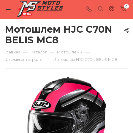
0
Мотошлем HJC C70N
BELIS MC8
—
—
—
Главная
Каталог
Мотошлемы
—
Шлемы интегралы
Мотошлем HJC C70N BELIS MC8