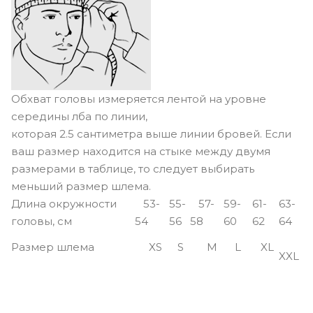
Обхват головы измеряется лентой на уровне
середины лба по линии,
которая 2.5 сантиметра выше линии бровей. Если
ваш размер находится на стыке между двумя
размерами в таблице, то следует выбирать
меньший размер шлема.
Длина окружности
53-
55-
57-
59-
61-
63-
головы, см
54
56
58
60
62
64
Размер шлема
XS
S
M
L
XL
XXL