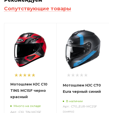
Сопутствующие товары
1
Мотошлем HJC C10
Мотошлем HJC C70
TINS MC1SF черно
Eura черный синий
красный
В наличии
Много на складе
Арт.: C70_EUR-MC2SF
(снято)
Арт.: C10_TIN-MC1SF